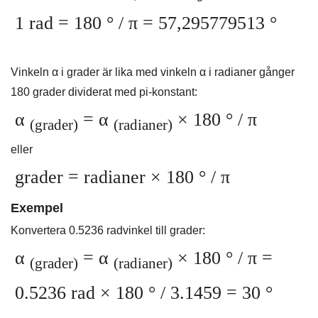
1 rad = 180 ° / π = 57,295779513 °
Vinkeln α i grader är lika med vinkeln α i radianer gånger
180 grader dividerat med pi-konstant:
α
= α
× 180 ° / π
(grader)
(radianer)
eller
grader = radianer × 180 ° / π
Exempel
Konvertera 0.5236 radvinkel till grader:
α
= α
× 180 ° / π =
(grader)
(radianer)
0.5236 rad × 180 ° / 3.1459 = 30 °