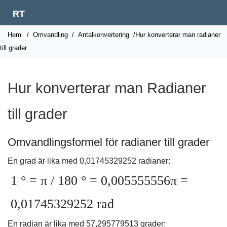
RT
Hem
/
Omvandling
/
Antalkonvertering
/Hur konverterar man radianer
till grader
Hur konverterar man Radianer
till grader
Omvandlingsformel för radianer till grader
En grad är lika med 0,01745329252 radianer:
1 ° = π / 180 ° = 0,005555556π =
0,01745329252 rad
En radian är lika med 57,295779513 grader: