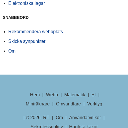
Elektroniska lagar
SNABBBORD
Rekommendera webbplats
Skicka synpunkter
Om
Hem
|
Webb
|
Matematik
|
El
|
Miniräknare
|
Omvandlare
|
Verktyg
| © 2026
RT
|
Om
|
Användarvillkor
|
Sekretesspolicy
|
Hantera kakor