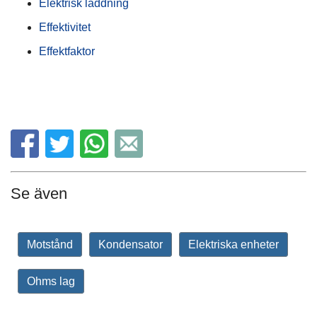
Elektrisk laddning
Effektivitet
Effektfaktor
Se även
Motstånd
Kondensator
Elektriska enheter
Ohms lag