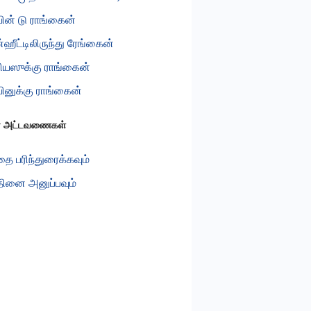
ின் டு ராங்கைன்
்ஹீட்டிலிருந்து ரேங்கைன்
ியஸுக்கு ராங்கைன்
ினுக்கு ராங்கைன்
ன அட்டவணைகள்
ை பரிந்துரைக்கவும்
தினை அனுப்பவும்