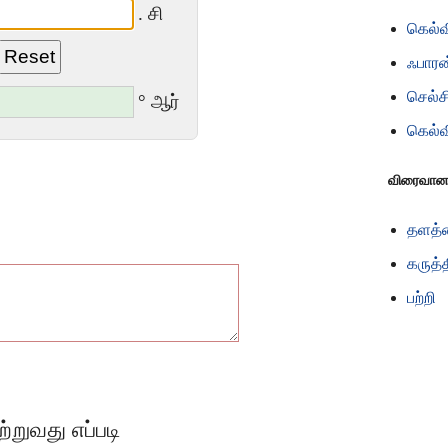
. சி
கெல்வ
ஃபாரன
செல்ச
° ஆர்
கெல்வ
விரைவா
தளத்த
கருத்
பற்றி
்றுவது எப்படி