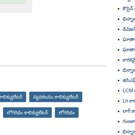
కొసైన్
భిన్నా
డివిజన
ఘాతాంక
ఘాతాం
కారకమై
భిన్నా
జిసిఎఫ
LCM క
లిక్యులేటర్
వ్యవకలనం కాలిక్యులేటర్
Ln కాల
లాగ్ క
లోగరిథం కాలిక్యులేటర్
లోగరిథం
గుణకార
భిన్నా