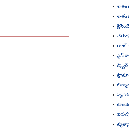
శాతం క
శాతం మ
ప్రీసె
చతురస
రూట్ క
సైన్ కా
స్క్వేర
ప్రామా
భిన్నా
వ్యవకల
టాంజెం
బరువున
వ్యత్య