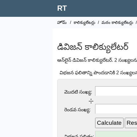
RT
హోమ్
/
కాలిక్యులేటర్లు
/
మఠం కాలిక్యులేటర్లు
/
డివిజన్ కాలిక్యులేటర్
ఆన్‌లైన్ డివిజన్ కాలిక్యులేటర్. 2 సంఖ్యలన
విభజన ఫలితాన్ని పొందడానికి 2 సంఖ్యల
మొదటి సంఖ్య:
÷
రెండవ సంఖ్య:
విభజన ఫలితం: