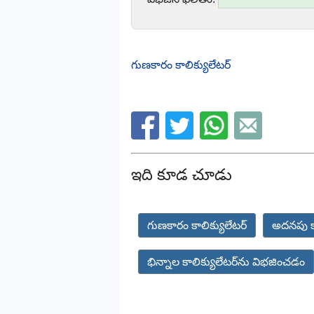
గుణకారం కాలిక్యులేటర్
ఇది కూడ చూడు
గుణకారం కాలిక్యులేటర్
అదనపు కా
భిన్నాల కాలిక్యులేటర్‌ను విభజించడం