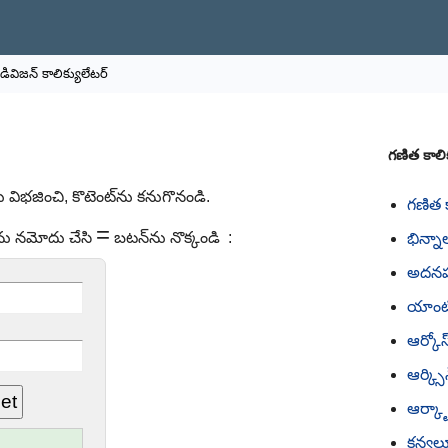
డివిజన్ కాలిక్యులేటర్
గణిత కాలిక
ు విభజించి, కొటెంట్‌ను కనుగొనండి.
గణిత క
=
ను నమోదు చేసి
బటన్‌ను నొక్కండి :
భిన్నా
అదనపు
యాంటిల
ఆర్కోస
ఆర్క్సి
ఆర్క్ట
కన్వల్