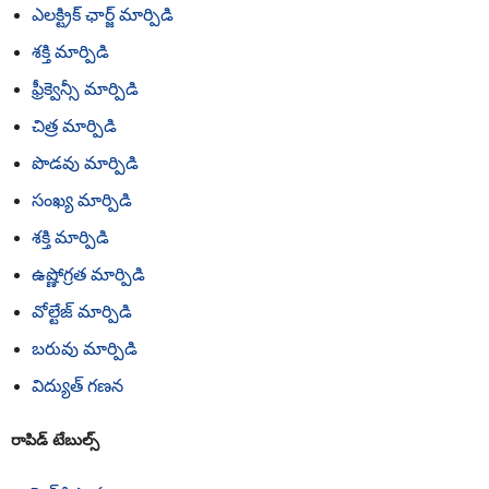
ఎలక్ట్రిక్ ఛార్జ్ మార్పిడి
శక్తి మార్పిడి
ఫ్రీక్వెన్సీ మార్పిడి
చిత్ర మార్పిడి
పొడవు మార్పిడి
సంఖ్య మార్పిడి
శక్తి మార్పిడి
ఉష్ణోగ్రత మార్పిడి
వోల్టేజ్ మార్పిడి
బరువు మార్పిడి
విద్యుత్ గణన
రాపిడ్ టేబుల్స్