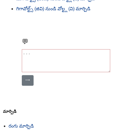
గిగావోల్ట్స్ (జివి) నుండి వోల్ట్ల (వి) మార్పిడి
💬
⟶
మార్పిడి
రంగు మార్పిడి