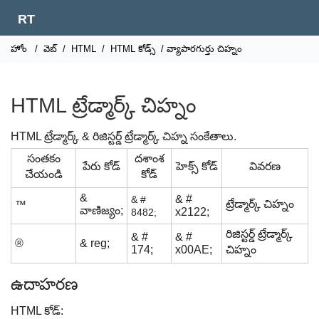
RT
హోం
/
వెబ్
/
HTML
/
HTML కోడ్స్
/ వ్యాపారగుర్తు చిహ్నం
HTML ట్రేడ్మార్క్ చిహ్నం
HTML ట్రేడ్మార్క్ & రిజిస్టర్డ్ ట్రేడ్మార్క్ చిహ్న సంకేతాలు.
సంతకం
దశాంశ
పేరు కోడ్
హెక్స్ కోడ్
వివరణ
చేయండి
కోడ్
&
& #
& #
ట్రేడ్మార్క్ చిహ్నం
™
వాణిజ్యం;
x2122;
8482;
రిజిస్టర్డ్ ట్రేడ్మార్క్
& #
& #
®
& reg;
174;
x00AE;
చిహ్నం
ఉదాహరణ
HTML కోడ్: