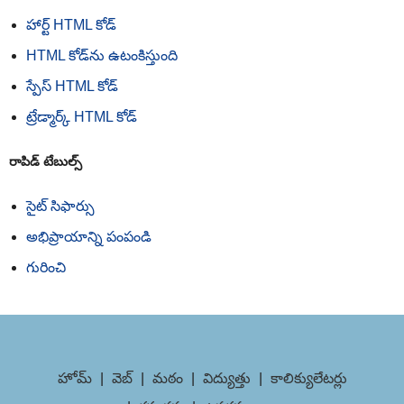
హార్ట్ HTML కోడ్
HTML కోడ్‌ను ఉటంకిస్తుంది
స్పేస్ HTML కోడ్
ట్రేడ్మార్క్ HTML కోడ్
రాపిడ్ టేబుల్స్
సైట్ సిఫార్సు
అభిప్రాయాన్ని పంపండి
గురించి
హోమ్
|
వెబ్
|
మఠం
|
విద్యుత్తు
|
కాలిక్యులేటర్లు