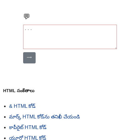
💬
⟶
HTML సంకేతాలు
& HTML కోడ్
మార్క్ HTML కోడ్‌ను తనిఖీ చేయండి
కాపీరైట్ HTML కోడ్
యూరో HTML కోడ్