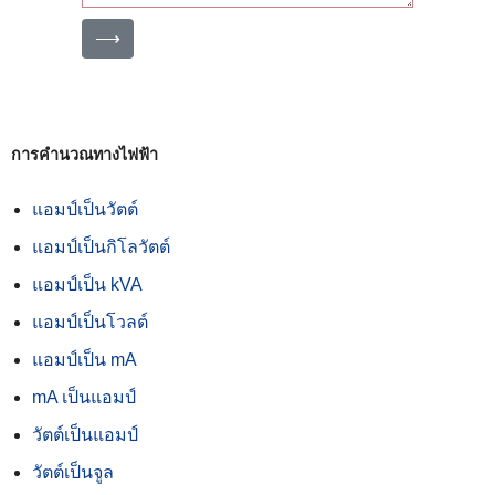
⟶
การคำนวณทางไฟฟ้า
แอมป์เป็นวัตต์
แอมป์เป็นกิโลวัตต์
แอมป์เป็น kVA
แอมป์เป็นโวลต์
แอมป์เป็น mA
mA เป็นแอมป์
วัตต์เป็นแอมป์
วัตต์เป็นจูล