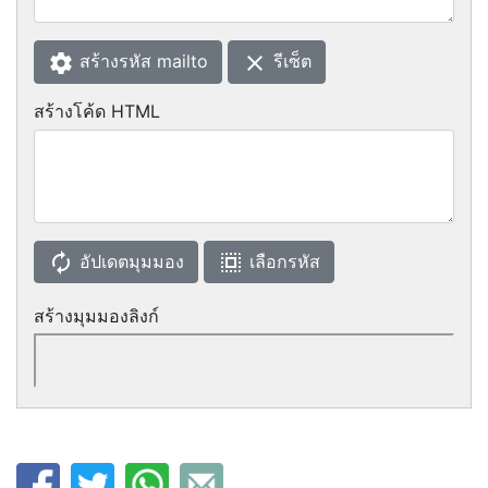
settings
clear
สร้างรหัส mailto
รีเซ็ต
สร้างโค้ด HTML
autorenew
select_all
อัปเดตมุมมอง
เลือกรหัส
สร้างมุมมองลิงก์