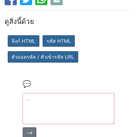
ดูสิ่งนี้ด้วย
ลิงก์ HTML
รหัส HTML
ตัวถอดรหัส / ตัวเข้ารหัส URL
💬
⟶