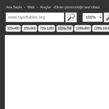
Ana Sayfa
›
Web
›
Araçlar
›Ekran çözünürlüğü test cihazı