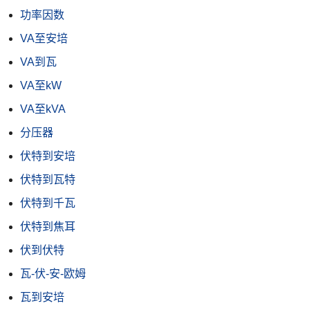
功率因数
VA至安培
VA到瓦
VA至kW
VA至kVA
分压器
伏特到安培
伏特到瓦特
伏特到千瓦
伏特到焦耳
伏到伏特
瓦-伏-安-欧姆
瓦到安培