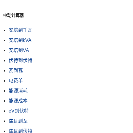
电动计算器
安培到千瓦
安培到kVA
安培到VA
伏特到伏特
瓦到瓦
电费单
能源消耗
能源成本
eV到伏特
焦耳到瓦
焦耳到伏特