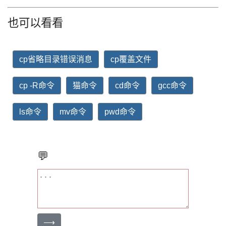
也可以看看
cp省略目录错误消息
cp覆盖文件
cp -R命令
猫命令
cd命令
gcc命令
ls命令
mv命令
pwd命令
💬
⟶