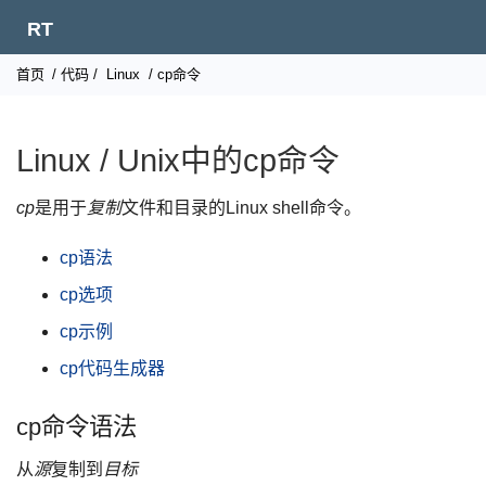
RT
首页
/
代码
/
Linux
/ cp命令
Linux / Unix中的cp命令
cp
是用于
复制
文件和目录的Linux shell命令。
cp语法
cp选项
cp示例
cp代码生成器
cp命令语法
从
源
复制到
目标