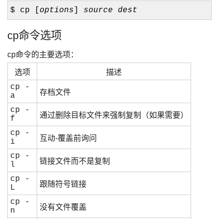
$ cp [
options
]
source
dest
cp命令选项
cp命令的主要选项：
选项
描述
cp -
存档文件
a
cp -
通过删除目标文件来强制复制（如果需要）
f
cp -
互动-覆盖前询问
i
cp -
链接文件而不是复制
l
cp -
跟随符号链接
L
cp -
没有文件覆盖
n