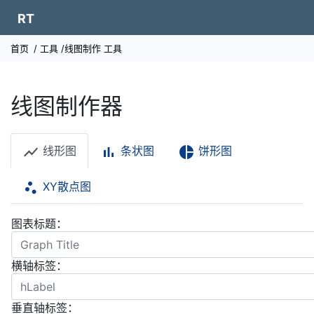
RT
首页
/
工具
/线图制作
工具
线图制作器
show_chart
bar_chart
pie_chart
线形图
条状图
饼形图
scatter_plot
XY散点图
图表标题：
横轴标签：
垂直轴标签：