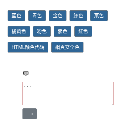
藍色
青色
金色
綠色
栗色
橘黃色
粉色
紫色
紅色
HTML顏色代碼
網頁安全色
💬
⟶