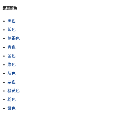
網頁顏色
黑色
藍色
棕褐色
青色
金色
綠色
灰色
栗色
橘黃色
粉色
紫色