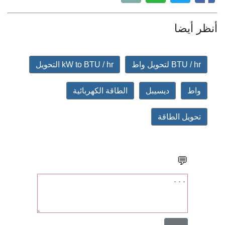
أنظر أيضا
BTU / hr لتحويل واط
kW to BTU / hr التحويل
واط
ديسيبل
الطاقة الكهربائية
تحويل الطاقة
💬