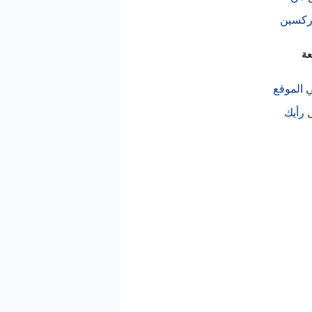
أركسين
عة
 الموقع
 رأيك