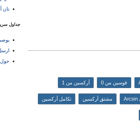
تان 
جداول سري
يوصي
ارسل
حول
قوسين من 0
أركسين من 1
A
مشتق أركسين
تكامل أركسين