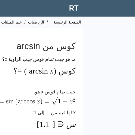
RT
الصفحة الرئيسية
/
الرياضيات
/
علم المثلثات
كوس من arcsin
ما هو جيب تمام قوس جيب الزاوية x؟
كوس (arcsin
x
) =؟
جيب تمام قوس x هو:
x لها قيم من -1 إلى 1:
س
∈ [-1،1]