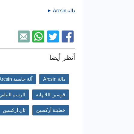
دالة Arcsin ►
أنظر أيضا
دالة Arcsin
آلة حاسبة Arcsin
قوسين اللانهاية
الرسم البياني rcsin
خطيئة أركسين
تان أركسين