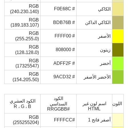
RGB
# F0E68C
الكاكي
(240،230،140)
RGB
الكاكي الداكن
# BDB76B
(189.183.107)
RGB
# FFFF00
الأصفر
(255،255،0)
RGB
# 808000
زيتون
(128،128،0)
RGB
أخضر
# ADFF2F
(17325547)
RGB
# 9ACD32
الأخضر الأصفر
(154،205،50)
الكود
الكود العشري
اللون
اسم لون غير
السداسي
R ، G ، B
HTML
#RRGGBB
RGB
أصفر فاتح 1
#FFFFCC
(255255204)