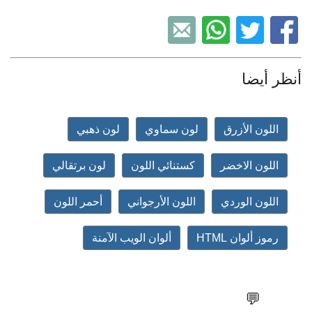
أنظر أيضا
اللون الأزرق
لون سماوي
لون ذهبي
اللون الاخضر
كستنائي اللون
لون برتقالي
اللون الوردي
اللون الأرجواني
أحمر اللون
رموز ألوان HTML
ألوان الويب الآمنة
💬