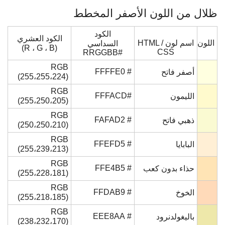
ظلال من اللون الأصفر المخطط
الكود
الكود العشري
اللون
اسم لون HTML /
السداسي
(R ، G ، B)
CSS
#RRGGBB
RGB
# FFFFE0
أصفر فاتح
(255،255،224)
RGB
#FFFACD
الليمون
(255،250،205)
RGB
# FAFAD2
ذهبي فاتح
(250،250،210)
RGB
# FFEFD5
البابايا
(255،239،213)
RGB
# FFE4B5
حذاء بدون كعب
(255،228،181)
RGB
# FFDAB9
الخوخ
(255،218،185)
RGB
# EEE8AA
باليغولدنرود
(238،232،170)