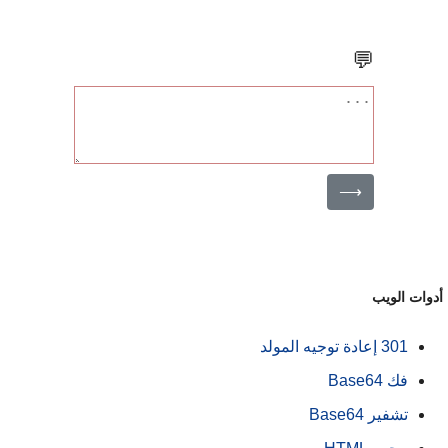
💬
⟶
دوات الويب
301 إعادة توجيه المولد
فك Base64
تشفير Base64