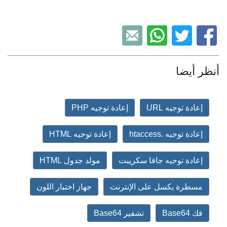
أنظر أيضا
إعادة توجيه URL
إعادة توجيه PHP
إعادة توجيه .htaccess
إعادة توجيه HTML
إعادة توجيه جافا سكريبت
مولد جدول HTML
مسطرة بكسل على الإنترنت
جهاز اختبار اللون
فك Base64
تشفير Base64