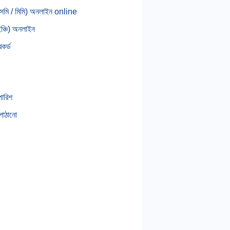
সেমি / মিমি) অনলাইন online
ইঞ্চি) অনলাইন
েকর্ড
পারিশ
পাঠানো