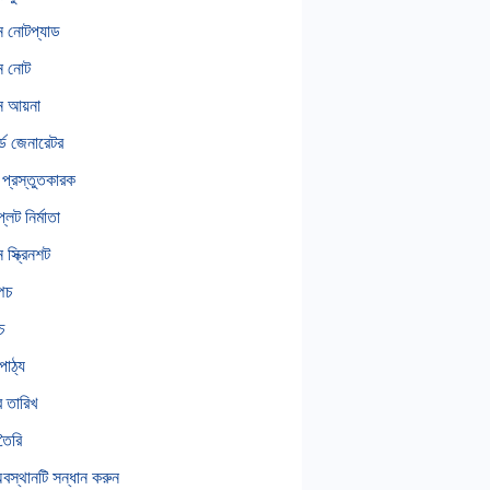
 নোটপ্যাড
ন নোট
 আয়না
র্ড জেনারেটর
ট প্রস্তুতকারক
 প্লট নির্মাতা
স্ক্রিনশট
পিচ
চ
পাঠ্য
তারিখ
তৈরি
স্থানটি সন্ধান করুন