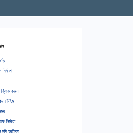
জাম
ঘড়ি
 নির্মাতা
রে ক্লিক করুন
 আডন টাইম
সময়
াফ নির্মাতা
মুদি তালিকা