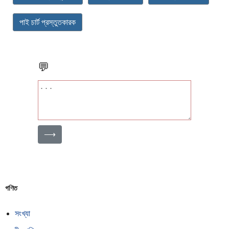
পাই চার্ট প্রস্তুতকারক
💬
⟶
গণিত
সংখ্যা