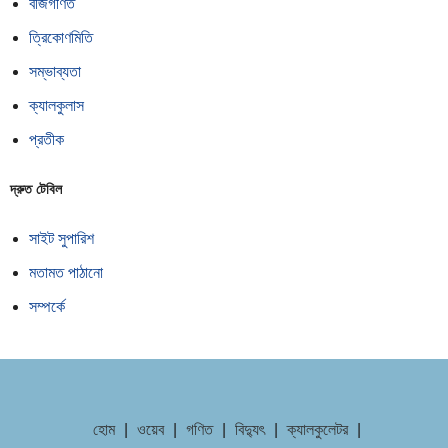
বীজগণিত
ত্রিকোণমিতি
সম্ভাব্যতা
ক্যালকুলাস
প্রতীক
দ্রুত টেবিল
সাইট সুপারিশ
মতামত পাঠানো
সম্পর্কে
হোম
|
ওয়েব
|
গণিত
|
বিদ্যুৎ
|
ক্যালকুলেটর
|