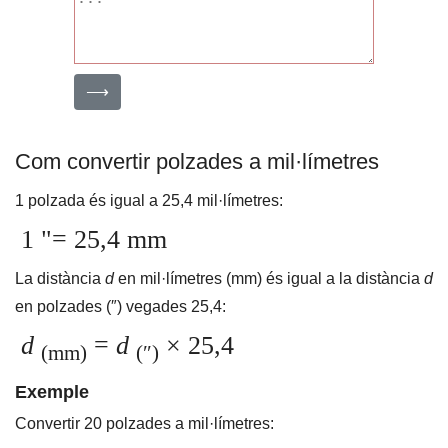
⟶
Com convertir polzades a mil·límetres
1 polzada és igual a 25,4 mil·límetres:
1 "= 25,4 mm
La distància
d
en mil·límetres (mm) és igual a la distància
d
en polzades (″) vegades 25,4:
d
=
d
× 25,4
(mm)
(″)
Exemple
Convertir 20 polzades a mil·límetres: