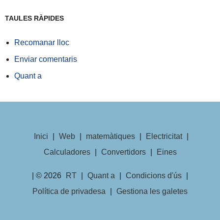
TAULES RÀPIDES
Recomanar lloc
Enviar comentaris
Quant a
Inici
|
Web
|
matemàtiques
|
Electricitat
|
Calculadores
|
Convertidors
|
Eines
| © 2026
RT
|
Quant a
|
Condicions d'ús
|
Política de privadesa
|
Gestiona les galetes