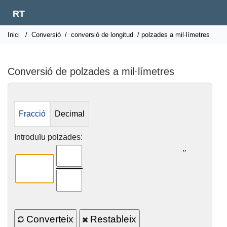
RT
Inici
/
Conversió
/
conversió de longitud
/ polzades a mil·límetres
Conversió de polzades a mil·límetres
Fracció
Decimal
Introduïu polzades:
″
Converteix
Restableix