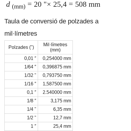
d
= 20 "× 25,4 = 508 mm
(mm)
Taula de conversió de polzades a
mil·límetres
Mil·límetres
Polzades (")
(mm)
0,01 ″
0,254000 mm
1/64 ″
0,396875 mm
1/32 "
0,793750 mm
1/16 ″
1,587500 mm
0,1 ″
2.540000 mm
1/8 ″
3,175 mm
1/4 "
6,35 mm
1/2 "
12,7 mm
1 ″
25,4 mm