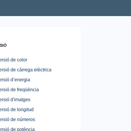
SIÓ
rsió de color
rsió de càrrega elèctrica
rsió d’energia
rsió de freqüència
rsió d'imatges
rsió de longitud
rsió de números
rsió de potència