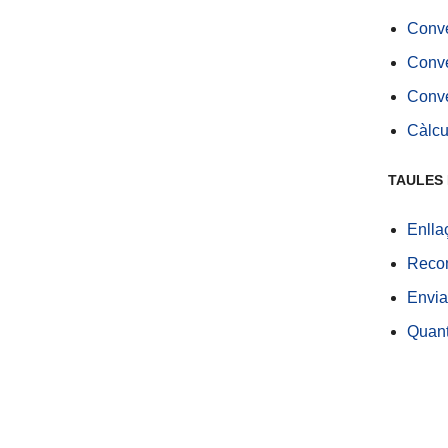
Conve
Conve
Conve
Càlcul
TAULES 
Enlla
Recom
Envia
Quant