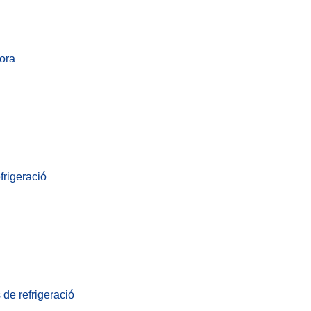
hora
frigeració
 de refrigeració