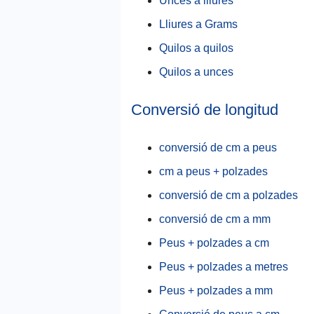
Unces a lliures
Lliures a Grams
Quilos a quilos
Quilos a unces
Conversió de longitud
conversió de cm a peus
cm a peus + polzades
conversió de cm a polzades
conversió de cm a mm
Peus + polzades a cm
Peus + polzades a metres
Peus + polzades a mm