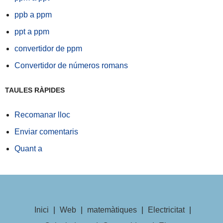
ppb a ppm
ppt a ppm
convertidor de ppm
Convertidor de números romans
TAULES RÀPIDES
Recomanar lloc
Enviar comentaris
Quant a
Inici
|
Web
|
matemàtiques
|
Electricitat
|