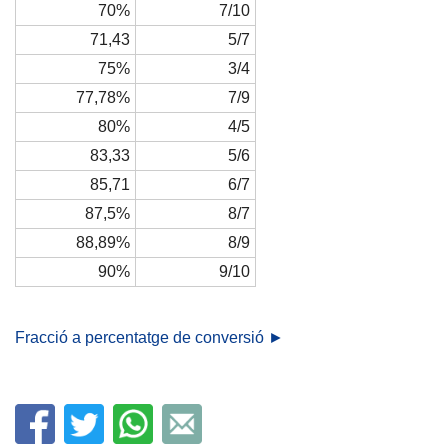
70%
7/10
71,43
5/7
75%
3/4
77,78%
7/9
80%
4/5
83,33
5/6
85,71
6/7
87,5%
8/7
88,89%
8/9
90%
9/10
Fracció a percentatge de conversió ►