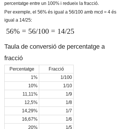
percentatge entre un 100% i redueix la fracció.
Per exemple, el 56% és igual a 56/100 amb mcd = 4 és
igual a 14/25:
56% = 56/100 = 14/25
Taula de conversió de percentatge a
fracció
Percentatge
Fracció
1%
1/100
10%
1/10
11,11%
1/9
12,5%
1/8
14,29%
1/7
16,67%
1/6
20%
1/5