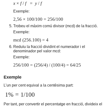
x
×
f
/
f
=
y
/
f
Exemple:
2,56 × 100/100 = 256/100
Trobeu el màxim comú divisor (mcd) de la fracció.
Exemple:
mcd (256.100) = 4
Reduïu la fracció dividint el numerador i el
denominador pel valor mcd:
Exemple:
256/100 = (256/4) / (100/4) = 64/25
Exemple
L’un per cent equival a la centèsima part:
1% = 1/100
Per tant, per convertir el percentatge en fracció, divideix el