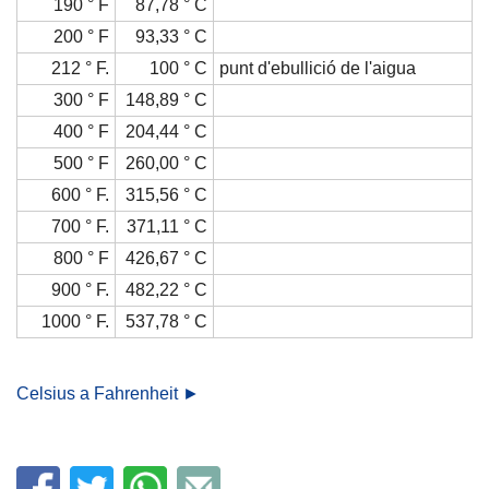
190 ° F
87,78 ° C
200 ° F
93,33 ° C
212 ° F.
100 ° C
punt d'ebullició de l'aigua
300 ° F
148,89 ° C
400 ° F
204,44 ° C
500 ° F
260,00 ° C
600 ° F.
315,56 ° C
700 ° F.
371,11 ° C
800 ° F
426,67 ° C
900 ° F.
482,22 ° C
1000 ° F.
537,78 ° C
Celsius a Fahrenheit ►