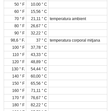
50 ° F
10.00 ° C
60 ° F
15,56 ° C
70 ° F
21,11 ° C
temperatura ambient
80 ° F
26,67 ° C
90 ° F
32,22 ° C
98,6 ° F.
37 ° C
temperatura corporal mitjana
100 ° F
37,78 ° C
110 ° F
43,33 ° C
120 ° F
48,89 ° C
130 ° F.
54,44 ° C
140 ° F
60,00 ° C
150 ° F
65,56 ° C
160 ° F
71,11 ° C
170 ° F
76,67 ° C
180 ° F
82,22 ° C