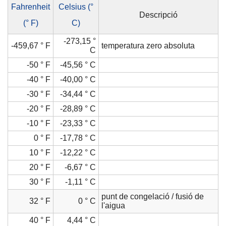
Fahrenheit
Celsius (°
Descripció
(° F)
C)
-273,15 °
-459,67 ° F
temperatura zero absoluta
C
-50 ° F
-45,56 ° C
-40 ° F
-40,00 ° C
-30 ° F
-34,44 ° C
-20 ° F
-28,89 ° C
-10 ° F
-23,33 ° C
0 ° F
-17,78 ° C
10 ° F
-12,22 ° C
20 ° F
-6,67 ° C
30 ° F
-1,11 ° C
punt de congelació / fusió de
32 ° F
0 ° C
l'aigua
40 ° F
4,44 ° C