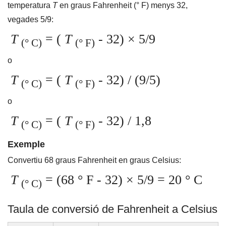
temperatura
T
en graus Fahrenheit (° F) menys 32,
vegades 5/9:
T
= (
T
- 32) × 5/9
(° C)
(° F)
o
T
= (
T
- 32) / (9/5)
(° C)
(° F)
o
T
= (
T
- 32) / 1,8
(° C)
(° F)
Exemple
Convertiu 68 graus Fahrenheit en graus Celsius:
T
= (68 ° F - 32) × 5/9 = 20 ° C
(° C)
Taula de conversió de Fahrenheit a Celsius