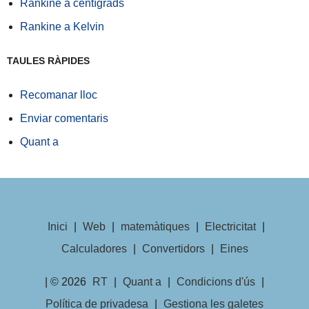
Rankine a centígrads
Rankine a Kelvin
TAULES RÀPIDES
Recomanar lloc
Enviar comentaris
Quant a
Inici
|
Web
|
matemàtiques
|
Electricitat
|
Calculadores
|
Convertidors
|
Eines
| © 2026
RT
|
Quant a
|
Condicions d'ús
|
Política de privadesa
|
Gestiona les galetes