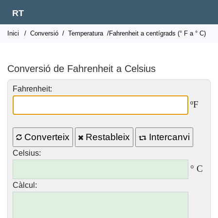
RT
Inici
/
Conversió
/
Temperatura
/Fahrenheit a centígrads (° F a ° C)
Conversió de Fahrenheit a Celsius
Fahrenheit:
ºF
Converteix
Restableix
Intercanvi
Celsius:
° C
Càlcul: