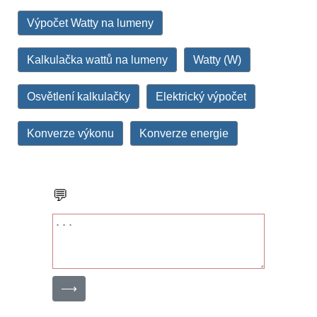
Výpočet Watty na lumeny
Kalkulačka wattů na lumeny
Watty (W)
Osvětlení kalkulačky
Elektrický výpočet
Konverze výkonu
Konverze energie
💬
⟶