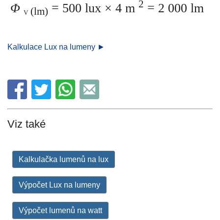
2
Φ
= 500 lux × 4 m
= 2 000 lm
(lm)
V
Kalkulace Lux na lumeny ►
Viz také
Kalkulačka lumenů na lux
Výpočet Lux na lumeny
Výpočet lumenů na watt