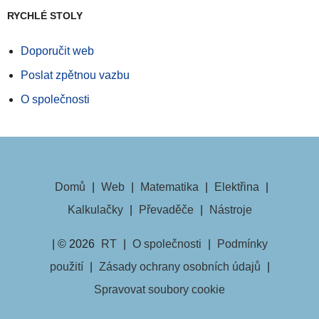
RYCHLÉ STOLY
Doporučit web
Poslat zpětnou vazbu
O společnosti
Domů
|
Web
|
Matematika
|
Elektřina
|
Kalkulačky
|
Převaděče
|
Nástroje
| © 2026
RT
|
O společnosti
|
Podmínky
použití
|
Zásady ochrany osobních údajů
|
Spravovat soubory cookie