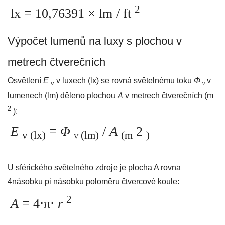
2
lx = 10,76391 ×
lm / ft
Výpočet lumenů na luxy s plochou v
metrech čtverečních
Osvětlení
E
v luxech (lx) se rovná světelnému toku
Φ
v
v
V
lumenech (lm) děleno plochou
A
v metrech čtverečních (m
2
):
E
=
Φ
/
A
2
v (lx)
(lm)
(m
)
V
U sférického světelného zdroje je plocha A rovna
4násobku pi násobku poloměru čtvercové koule:
2
A
= 4⋅π⋅
r