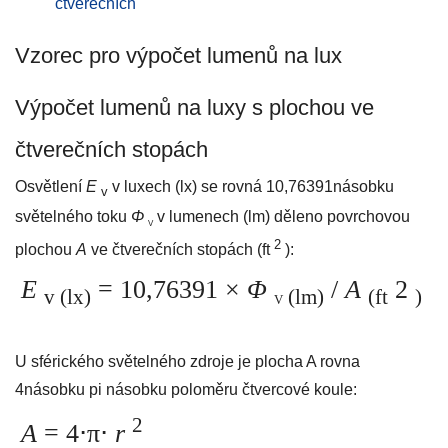
čtverečních
Vzorec pro výpočet lumenů na lux
Výpočet lumenů na luxy s plochou ve
čtverečních stopách
Osvětlení
E
v luxech (lx) se rovná 10,76391násobku
v
světelného toku
Φ
v lumenech (lm) děleno povrchovou
V
2
plochou
A
ve čtverečních stopách (ft
):
E
= 10,76391 ×
Φ
/
A
2
v (lx)
(lm)
(ft
)
V
U sférického světelného zdroje je plocha A rovna
4násobku pi násobku poloměru čtvercové koule:
2
A
= 4⋅π⋅
r