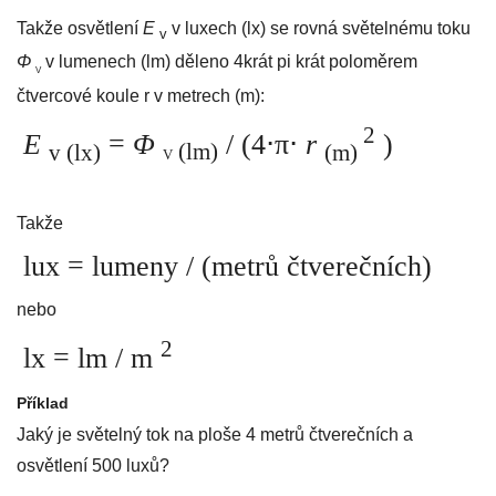
Takže osvětlení
E
v luxech (lx) se rovná světelnému toku
v
Φ
v lumenech (lm) děleno 4krát pi krát poloměrem
V
čtvercové koule r v metrech (m):
2
E
=
Φ
/
(4⋅π⋅
r
)
v (lx)
(lm)
(m)
V
Takže
lux = lumeny / (metrů čtverečních)
nebo
2
lx = lm / m
Příklad
Jaký je světelný tok na ploše 4 metrů čtverečních a
osvětlení 500 luxů?