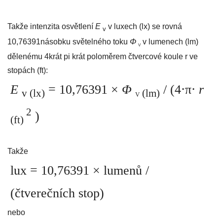
Takže intenzita osvětlení
E
v luxech (lx) se rovná
v
10,76391násobku světelného toku
Φ
v lumenech (lm)
V
dělenému 4krát pi krát poloměrem čtvercové koule r ve
stopách (ft):
E
= 10,76391 ×
Φ
/
(4⋅π⋅
r
v (lx)
(lm)
V
2
)
(ft)
Takže
lux = 10,76391 ×
lumenů /
(čtverečních stop)
nebo