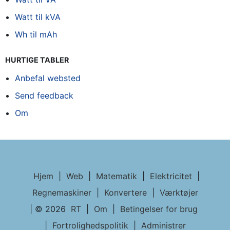
Watt til kVA
Wh til mAh
HURTIGE TABLER
Anbefal websted
Send feedback
Om
Hjem
|
Web
|
Matematik
|
Elektricitet
|
Regnemaskiner
|
Konvertere
|
Værktøjer
| © 2026
RT
|
Om
|
Betingelser for brug
|
Fortrolighedspolitik
|
Administrer