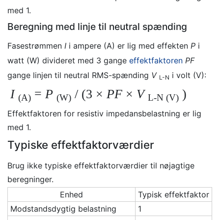
med 1.
Beregning med linje til neutral spænding
Fasestrømmen
I
i ampere (A) er lig med effekten
P
i
watt (W) divideret med 3 gange
effektfaktoren
PF
gange linjen til neutral RMS-spænding
V
i volt (V):
L-N
I
=
P
/ (3 ×
PF
×
V
)
(A)
(W)
L-N
(V)
Effektfaktoren for resistiv impedansbelastning er lig
med 1.
Typiske effektfaktorværdier
Brug ikke typiske effektfaktorværdier til nøjagtige
beregninger.
Enhed
Typisk effektfaktor
Modstandsdygtig belastning
1