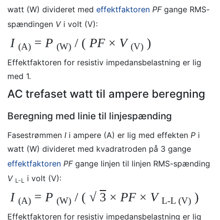
watt (W) divideret med
effektfaktoren
PF
gange RMS-
spændingen
V
i volt (V):
I
=
P
/ (
PF
×
V
)
(A)
(W)
(V)
Effektfaktoren for resistiv impedansbelastning er lig
med 1.
AC trefaset watt til ampere beregning
Beregning med linie til linjespænding
Fasestrømmen
I
i ampere (A) er lig med effekten
P
i
watt (W) divideret med kvadratroden på 3 gange
effektfaktoren
PF
gange linjen til linjen RMS-spænding
V
i volt (V):
L-L
I
=
P
/ (
√
3
×
PF
×
V
)
(A)
(W)
L-L
(V)
Effektfaktoren for resistiv impedansbelastning er lig