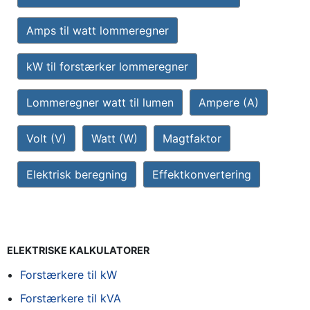
Amps til watt lommeregner
kW til forstærker lommeregner
Lommeregner watt til lumen
Ampere (A)
Volt (V)
Watt (W)
Magtfaktor
Elektrisk beregning
Effektkonvertering
ELEKTRISKE KALKULATORER
Forstærkere til kW
Forstærkere til kVA