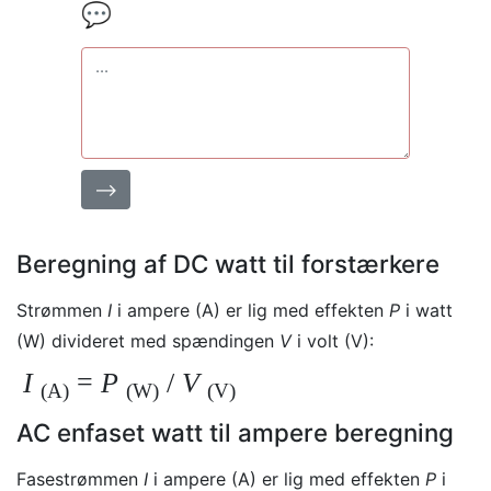
💬
⟶
Beregning af DC watt til forstærkere
Strømmen
I
i ampere (A) er lig med effekten
P
i watt
(W) divideret med spændingen
V
i volt (V):
I
=
P
/
V
(A)
(W)
(V)
AC enfaset watt til ampere beregning
Fasestrømmen
I
i ampere (A) er lig med effekten
P
i