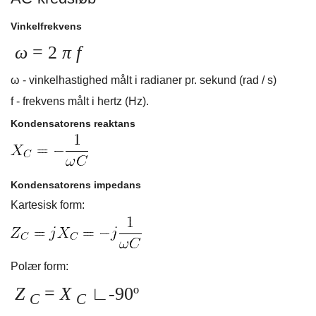
Vinkelfrekvens
ω
= 2
π f
ω - vinkelhastighed målt i radianer pr. sekund (rad / s)
f - frekvens målt i hertz (Hz).
Kondensatorens reaktans
Kondensatorens impedans
Kartesisk form:
Polær form:
Z
=
X
∟-90º
C
C