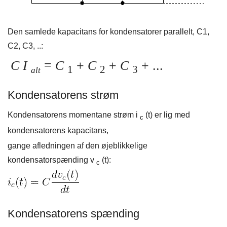
Den samlede kapacitans for kondensatorer parallelt, C1,
C2, C3, ..:
C I
=
C
+
C
+
C
+ ...
1
2
3
alt
Kondensatorens strøm
Kondensatorens momentane strøm i
(t) er lig med
c
kondensatorens kapacitans,
gange afledningen af ​​den øjeblikkelige
kondensatorspænding v
(t):
c
Kondensatorens spænding