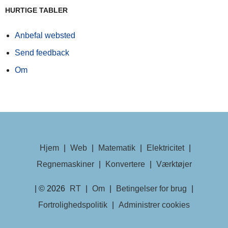
HURTIGE TABLER
Anbefal websted
Send feedback
Om
Hjem
|
Web
|
Matematik
|
Elektricitet
|
Regnemaskiner
|
Konvertere
|
Værktøjer
| © 2026
RT
|
Om
|
Betingelser for brug
|
Fortrolighedspolitik
|
Administrer cookies