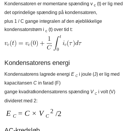
Kondensatoren er momentane spænding v
(t) er lig med
c
det oprindelige spænding på kondensatoren,
plus 1 / C gange integralen af ​​den øjeblikkelige
kondensatorstrøm i
(t) over tid t:
c
Kondensatorens energi
Kondensatorens lagrede energi
E
i joule (J) er lig med
C
kapacitansen
C
in farad (F)
gange kvadratkondensatorens spænding
V
i volt (V)
C
divideret med 2:
2
E
=
C × V
/2
C
C
AC-kredsløb