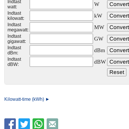
Indtast
W
watt:
Indtast
kW
kilowatt:
Indtast
MW
megawatt:
Indtast
GW
gigawatt:
Indtast
dBm
dBm:
Indtast
dBW
dBW:
Kilowatt-time (kWh) ►