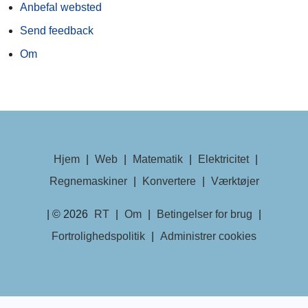
Anbefal websted
Send feedback
Om
Hjem
|
Web
|
Matematik
|
Elektricitet
|
Regnemaskiner
|
Konvertere
|
Værktøjer
| © 2026
RT
|
Om
|
Betingelser for brug
|
Fortrolighedspolitik
|
Administrer cookies