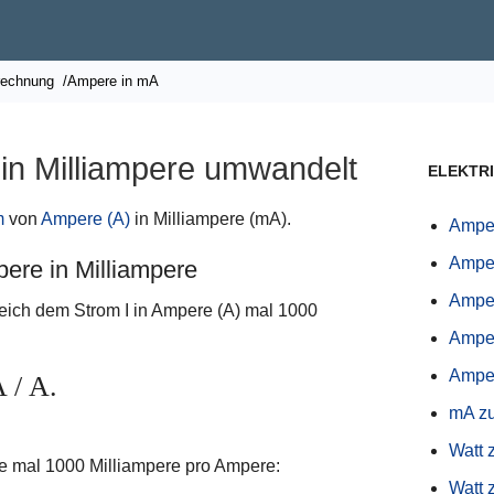
rechnung
/Ampere in mA
in Milliampere umwandelt
ELEKTR
m
von
Ampere (A)
in Milliampere (mA).
Amper
Ampe
ere in Milliampere
Ampe
gleich dem Strom I
in Ampere (A) mal 1000
Amper
Ampe
 / A.
mA z
Watt 
e mal 1000 Milliampere pro Ampere:
Watt 