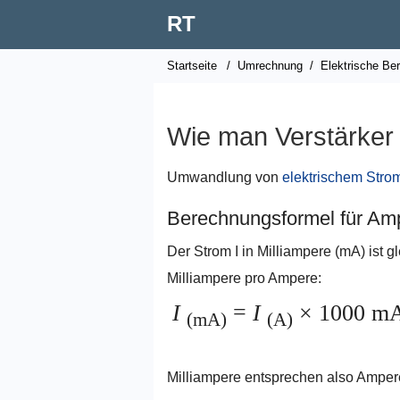
RT
Startseite
/
Umrechnung
/
Elektrische Be
Wie man Verstärker 
Umwandlung von
elektrischem Stro
Berechnungsformel für Amp
Der Strom I in Milliampere (mA) ist 
Milliampere pro Ampere:
I
=
I
×
1000 mA
(mA)
(A)
Milliampere entsprechen also Amper