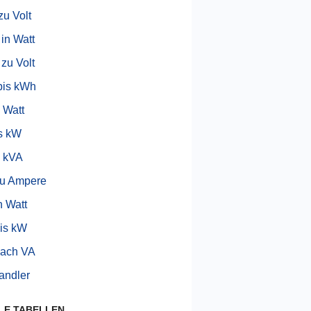
u Volt
 in Watt
 zu Volt
bis kWh
 Watt
s kW
u kVA
zu Ampere
n Watt
is kW
nach VA
andler
LE TABELLEN