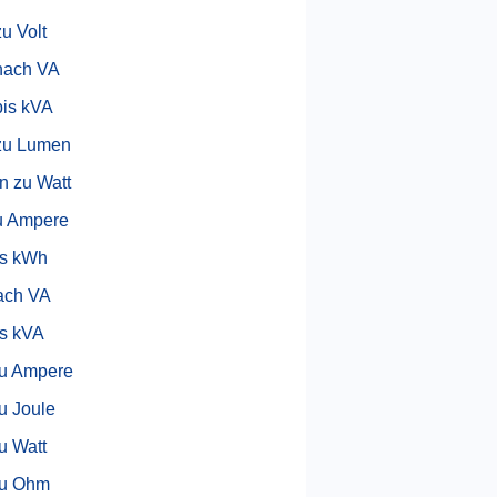
zu Volt
nach VA
bis kVA
zu Lumen
 zu Watt
u Ampere
is kWh
ach VA
s kVA
zu Ampere
zu Joule
zu Watt
zu Ohm