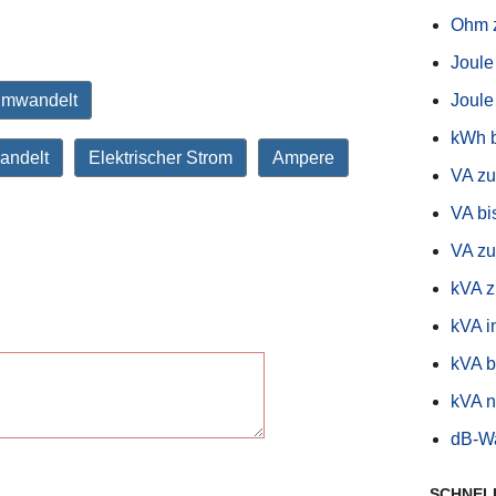
Ohm z
Joule
Joule
umwandelt
kWh 
andelt
Elektrischer Strom
Ampere
VA zu
VA bi
VA z
kVA 
kVA i
kVA b
kVA 
dB-W
SCHNEL