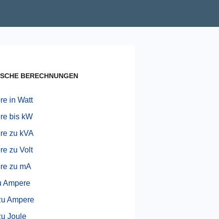
ISCHE BERECHNUNGEN
e in Watt
re bis kW
re zu kVA
e zu Volt
re zu mA
u Ampere
zu Ampere
zu Joule