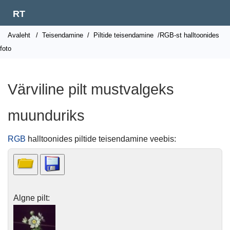
RT
Avaleht
/
Teisendamine
/
Piltide teisendamine
/RGB-st halltoonides
foto
Värviline pilt mustvalgeks
muunduriks
RGB
halltoonides piltide teisendamine veebis:
Algne pilt: