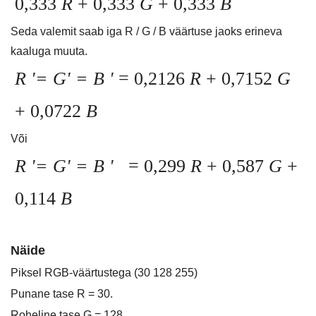
0,333
R
+ 0,333
G
+ 0,333
B
Seda valemit saab iga R / G / B väärtuse jaoks erineva
kaaluga muuta.
R '= G' = B '
= 0,2126
R
+ 0,7152
G
+ 0,0722
B
Või
R '= G' = B '
= 0,299
R
+ 0,587
G
+
0,114
B
Näide
Piksel RGB-väärtustega (30 128 255)
Punane tase R = 30.
Roheline tase G = 128.