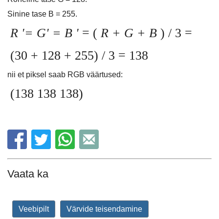
Sinine tase B = 255.
R '= G' = B '
= (
R + G + B
) / 3 =
(30 + 128 + 255) / 3 = 138
nii et piksel saab RGB väärtused:
(138 138 138)
Vaata ka
Veebipilt
Värvide teisendamine