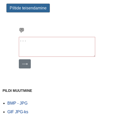
Piltide teisendamine
💬
⟶
PILDI MUUTMINE
BMP - JPG
GIF JPG-ks