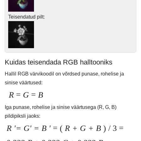
Teisendatud pilt:
Kuidas teisendada RGB halltooniks
Hallil RGB värvikoodil on võrdsed punase, rohelise ja
sinise väärtused:
R
=
G
=
B
Iga punase, rohelise ja sinise väärtusega (R, G, B)
pildipiksli jaoks:
R '= G' = B '
= (
R + G + B
) / 3 =