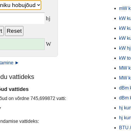
mW k
hj
kW ku
kW k
kW k
W
kW hj
kW to
stamine ►
MW ku
du vattideks
MW k
dBm 
õud vattides
dBm k
õud on võrdne 745,699872 vatti:
hj ku
W
hj kun
ndamise vattideks:
BTU /