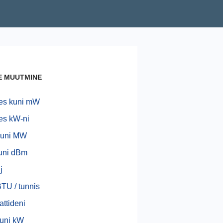
E MUUTMINE
des kuni mW
des kW-ni
 kuni MW
kuni dBm
j
BTU / tunnis
ttideni
uni kW