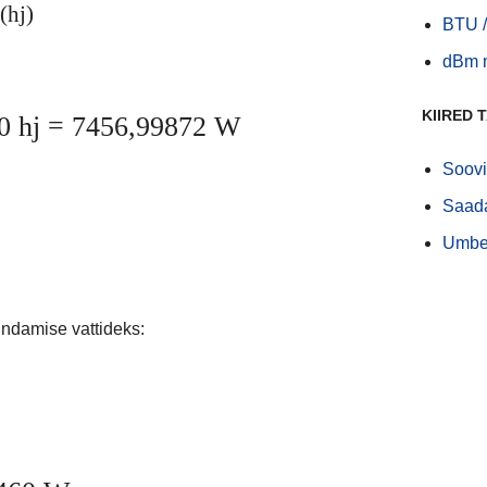
(hj)
BTU /
dBm 
KIIRED 
0 hj = 7456,99872 W
Soovit
Saada
Umbe
:
ndamise vattideks: