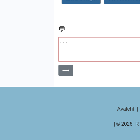
💬
⟶
Avaleht
|
| © 2026
R