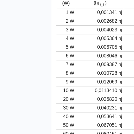
(hj
)
(W)
(I)
1 W
0,001341 hj
2 W
0,002682 hj
3 W
0,004023 hj
4 W
0,005364 hj
5 W
0,006705 hj
6 W
0,008046 hj
7 W
0,009387 hj
8 W
0.010728 hj
9 W
0,012069 hj
10 W
0,0113410 hj
20 W
0,026820 hj
30 W
0,040231 hj
40 W
0,053641 hj
50 W
0,067051 hj
60 W
0,080461 hj