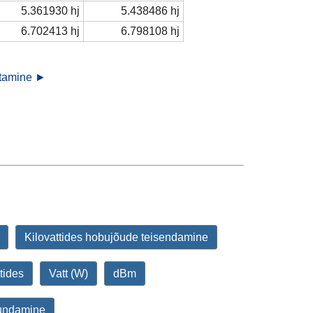
5.361930 hj
5.438486 hj
6.702413 hj
6.798108 hj
stamine ►
Kilovattides hobujõude teisendamine
tides
Vatt (W)
dBm
undamine