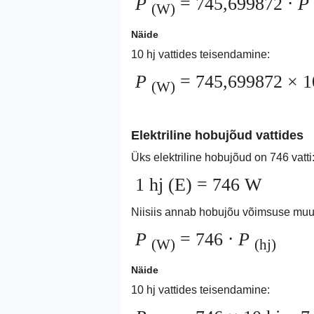
P
= 745,699872 ⋅
P
(W)
Näide
10 hj vattides teisendamine:
P
= 745,699872 × 1
(W)
Elektriline hobujõud vattides
Üks elektriline hobujõud on 746 vatti
1 hj (E) = 746 W
Niisiis annab hobujõu võimsuse muu
P
= 746 ⋅
P
(W)
(hj)
Näide
10 hj vattides teisendamine: