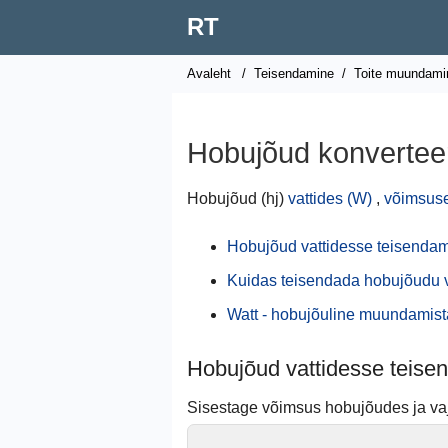
RT
Avaleht
/
Teisendamine
/
Toite muundami
Hobujõud konverteer
Hobujõud (hj)
vattides (W)
,
võimsus
Hobujõud vattidesse teisendam
Kuidas teisendada hobujõudu v
Watt - hobujõuline muundamist
Hobujõud vattidesse teise
Sisestage võimsus hobujõudes ja v