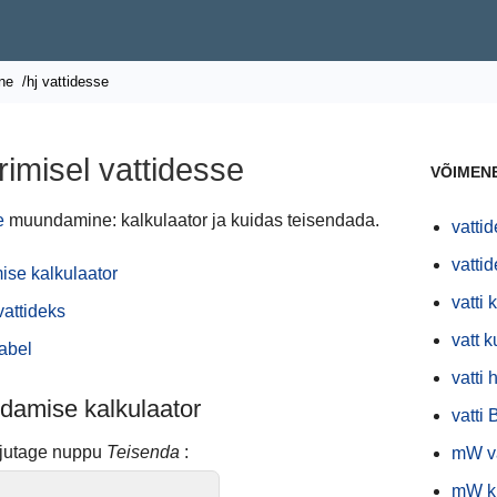
ne
/hj vattidesse
imisel vattidesse
VÕIMEN
e
muundamine: kalkulaator ja kuidas teisendada.
vatti
vatti
ise kalkulaator
vatti
attideks
vatt 
abel
vatti h
ndamise kalkulaator
vatti 
ajutage nuppu
Teisenda
:
mW va
mW k