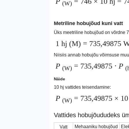
P
= 746 × 10 hj = 
(W)
Metriline hobujõud kuni vatt
Üks meetriline hobujõud on võrdne 7
1 hj (M) = 735,49875 
Niisiis annab hobujõu võimsuse muu
P
= 735,49875 ⋅
P
(W)
(
Näide
10 hj vattides teisendamine:
P
= 735,49875 × 10
(W)
Vattides hobujõududeks üm
Mehaaniku hobujõud
Ele
Vatt