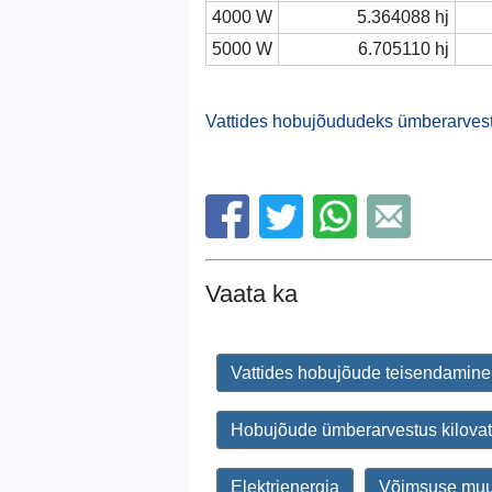
4000 W
5.364088 hj
5000 W
6.705110 hj
Vattides hobujõududeks ümberarve
Vaata ka
Vattides hobujõude teisendamine
Hobujõude ümberarvestus kilovat
Elektrienergia
Võimsuse mu