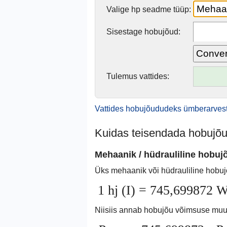
Valige hp seadme tüüp:
Sisestage hobujõud:
Tulemus vattides:
Vattides hobujõududeks ümberarve
Kuidas teisendada hobujõu
Mehaanik / hüdrauliline hobuj
Üks mehaanik või hüdrauliline hobuj
1 hj (I) = 745,699872 
Niisiis annab hobujõu võimsuse muu