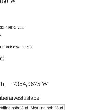
7460 W
35,49875 vatti:
W
ndamise vattideks:
hj)
 hj = 7354,9875 W
berarvestustabel
ktriline hobujõud
Metriline hobujõud