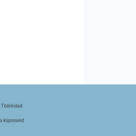
Tööriistad
a küpsiseid