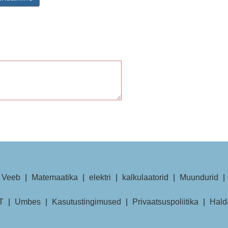
Veeb
|
Matemaatika
|
elektri
|
kalkulaatorid
|
Muundurid
|
T
|
Umbes
|
Kasutustingimused
|
Privaatsuspoliitika
|
Hald