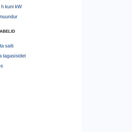
 h kuni kW
muundur
TABELID
a saiti
 tagasisidet
s