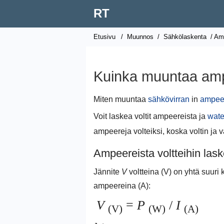
RT
Etusivu
/
Muunnos
/
Sähkölaskenta
/ Amp
Kuinka muuntaa ampe
Miten muuntaa
sähkövirran
in
ampeer
Voit laskea voltit ampeereista ja
wate
ampeereja volteiksi, koska voltin ja 
Ampeereista voltteihin las
Jännite
V
voltteina (V) on yhtä suuri
ampeereina (A):
V
=
P
/
I
(V)
(W)
(A)