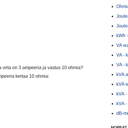
Ohmia
Joule
Joule
kWh 
VA wa
VA - 
VA - 
nka virta on 3 ampeeria ja vastus 10 ohmia?
kVA a
mpeeria kertaa 10 ohmia:
kVA w
kVA -
kVA -
dB-m
NOPEAT