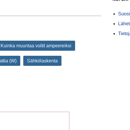
Suosi
Lähet
Tieto
Kuinka muuntaa voltit ampeereiksi
ttia (W)
Sähkölaskenta