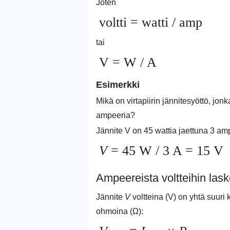
Joten
voltti = watti / amp
tai
V = W / A
Esimerkki
Mikä on virtapiirin jännitesyöttö, jonk
ampeeria?
Jännite V on 45 wattia jaettuna 3 amp
V
= 45 W / 3 A = 15 V
Ampeereista voltteihin las
Jännite
V
voltteina (V) on yhtä suuri 
ohmoina (Ω):