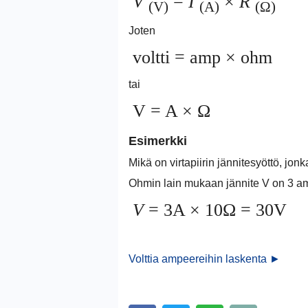
V
=
I
×
R
(V)
(A)
(Ω)
Joten
voltti = amp × ohm
tai
V = A × Ω
Esimerkki
Mikä on virtapiirin jännitesyöttö, jo
Ohmin lain mukaan jännite V on 3 a
V
= 3A × 10Ω = 30V
Volttia ampeereihin laskenta ►