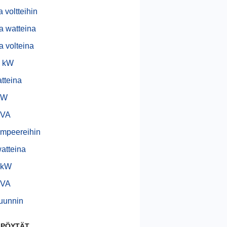
 voltteihin
a watteina
a volteina
- kW
tteina
kW
kVA
mpeereihin
atteina
 kW
 VA
uunnin
 PÖYTÄT