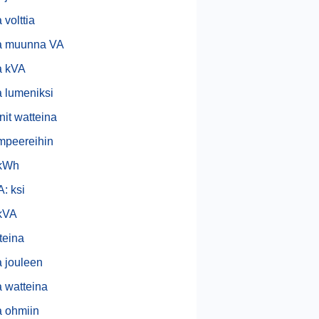
 volttia
a muunna VA
a kVA
a lumeniksi
it watteina
mpeereihin
 kWh
: ksi
kVA
teina
a jouleen
a watteina
ia ohmiin