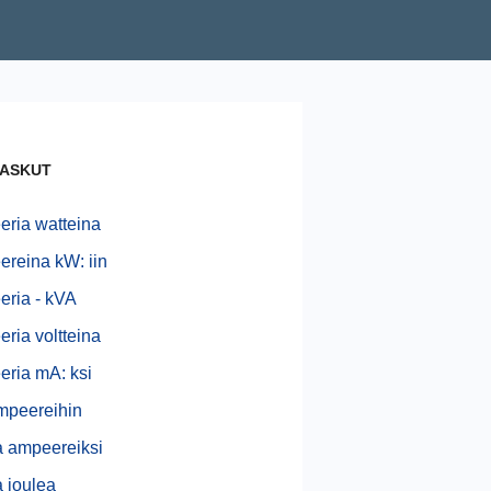
ASKUT
ria watteina
reina kW: iin
ria - kVA
ria voltteina
ria mA: ksi
mpeereihin
a ampeereiksi
a joulea