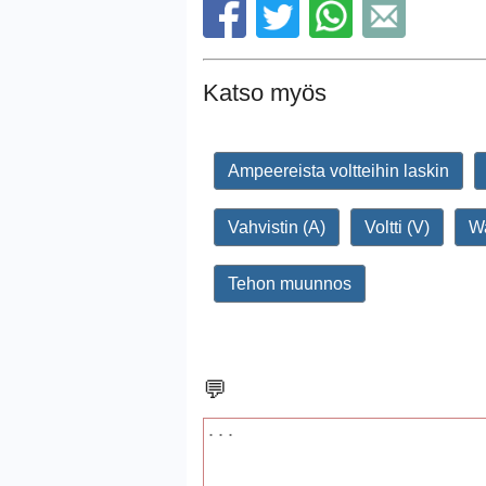
Katso myös
Ampeereista voltteihin laskin
Vahvistin (A)
Voltti (V)
Wa
Tehon muunnos
💬