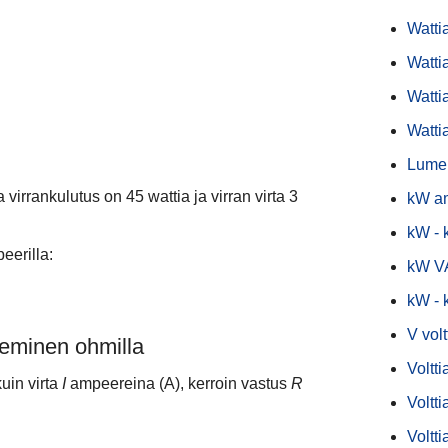
Wattia
Watti
Watti
Watti
Lumen
a virrankulutus on 45 wattia ja virran virta 3
kW a
kW -
eerilla:
kW VA
kW - 
V volt
keminen ohmilla
Voltti
kuin virta
I
ampeereina (A), kerroin vastus
R
Voltti
Voltt