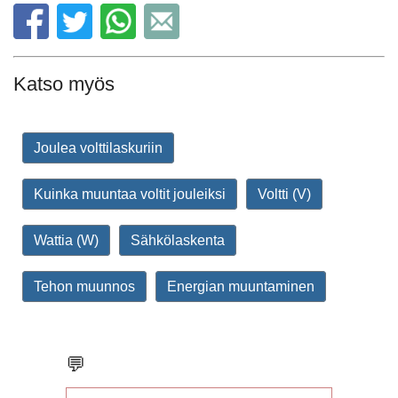
Katso myös
Joulea volttilaskuriin
Kuinka muuntaa voltit jouleiksi
Voltti (V)
Wattia (W)
Sähkölaskenta
Tehon muunnos
Energian muuntaminen
💬