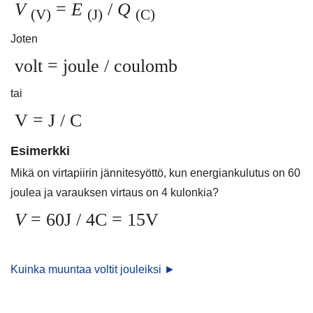
V
=
E
/
Q
(V)
(J)
(C)
Joten
volt = joule / coulomb
tai
V = J / C
Esimerkki
Mikä on virtapiirin jännitesyöttö, kun energiankulutus on 60
joulea ja varauksen virtaus on 4 kulonkia?
V
= 60J / 4C = 15V
Kuinka muuntaa voltit jouleiksi ►