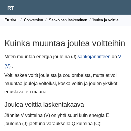
RT
Etusivu
/
Conversion
/
Sähköinen laskeminen
/ Joulea ja volttia
Kuinka muuntaa joulea voltteihin
Miten muuntaa energia jouleina (J)
sähköjännitteen
on
V
(V)
.
Voit laskea voltit jouleista ja coulombeista, mutta et voi
muuntaa jouleja volteiksi, koska voltin ja joulen yksiköt
edustavat eri määriä.
Joulea volttia laskentakaava
Jännite V voltteina (V) on yhtä suuri kuin energia E
jouleina (J) jaettuna varauksella Q kulmina (C):