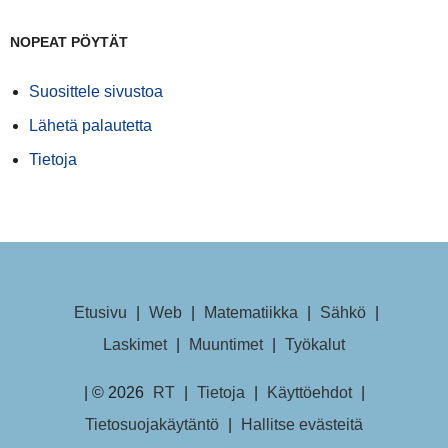
NOPEAT PÖYTÄT
Suosittele sivustoa
Lähetä palautetta
Tietoja
Etusivu
|
Web
|
Matematiikka
|
Sähkö
|
Laskimet
|
Muuntimet
|
Työkalut
| © 2026
RT
|
Tietoja
|
Käyttöehdot
|
Tietosuojakäytäntö
|
Hallitse evästeitä