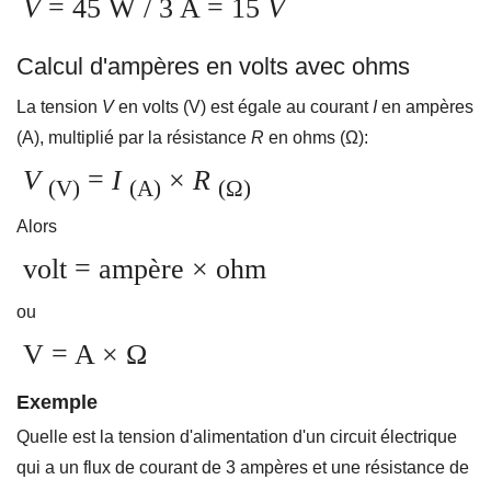
V
= 45 W / 3 A = 15
V
Calcul d'ampères en volts avec ohms
La tension
V
en volts (V) est égale au courant
I
en ampères
(A), multiplié par la résistance
R
en ohms (Ω):
V
=
I
×
R
(V)
(A)
(Ω)
Alors
volt = ampère × ohm
ou
V = A × Ω
Exemple
Quelle est la tension d'alimentation d'un circuit électrique
qui a un flux de courant de 3 ampères et une résistance de