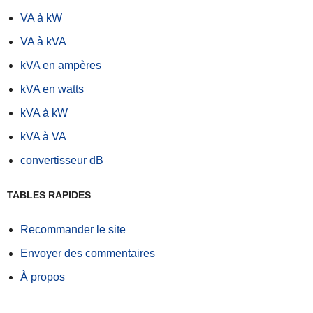
VA à kW
VA à kVA
kVA en ampères
kVA en watts
kVA à kW
kVA à VA
convertisseur dB
TABLES RAPIDES
Recommander le site
Envoyer des commentaires
À propos