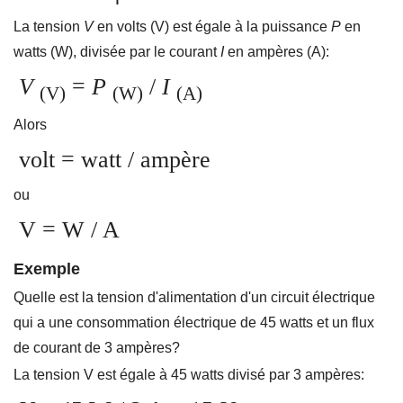
La tension
V
en volts (V) est égale à la puissance
P
en
watts (W), divisée par le courant
I
en ampères (A):
V
=
P
/
I
(V)
(W)
(A)
Alors
volt = watt / ampère
ou
V = W / A
Exemple
Quelle est la tension d'alimentation d'un circuit électrique
qui a une consommation électrique de 45 watts et un flux
de courant de 3 ampères?
La tension V est égale à 45 watts divisé par 3 ampères: