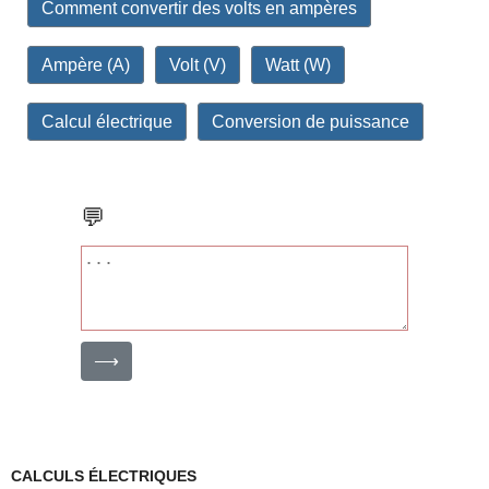
Comment convertir des volts en ampères
Ampère (A)
Volt (V)
Watt (W)
Calcul électrique
Conversion de puissance
💬
⟶
CALCULS ÉLECTRIQUES