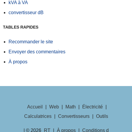
kVA à VA
convertisseur dB
TABLES RAPIDES
Recommander le site
Envoyer des commentaires
À propos
Accueil
|
Web
|
Math
|
Électricité
|
Calculatrices
|
Convertisseurs
|
Outils
| © 2026
RT
|
À propos
|
Conditions d