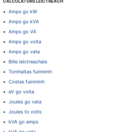
CALCULATORS LEICTREACH
Amps go kW
Amps go kVA
Amps go VA
Amps go volta
Amps go vata
Bille leictreachais
Tomhaltas fuinnimh
Costas fuinnimh
eV go volta
Joules go vata
Joules to volts
kVA go amps
kVA go vata