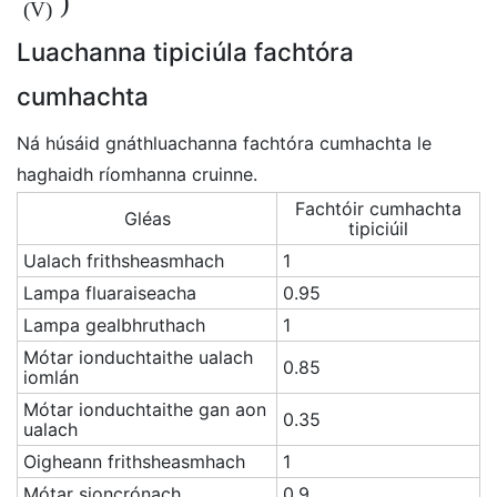
)
(V)
Luachanna tipiciúla fachtóra
cumhachta
Ná húsáid gnáthluachanna fachtóra cumhachta le
haghaidh ríomhanna cruinne.
Fachtóir cumhachta
Gléas
tipiciúil
Ualach frithsheasmhach
1
Lampa fluaraiseacha
0.95
Lampa gealbhruthach
1
Mótar ionduchtaithe ualach
0.85
iomlán
Mótar ionduchtaithe gan aon
0.35
ualach
Oigheann frithsheasmhach
1
Mótar sioncrónach
0.9