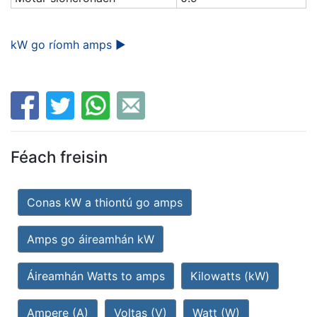
kW go ríomh amps ►
Féach freisin
Conas kW a thiontú go amps
Amps go áireamhán kW
Áireamhán Watts to amps
Kilowatts (kW)
Ampere (A)
Voltas (V)
Watt (W)