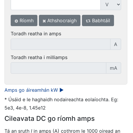
Ríomh
Athshocraigh
Babhtáil
Toradh reatha in amps
A
Toradh reatha i milliamps
mA
Amps go áireamhán kW ►
* Úsáid e le haghaidh nodaireachta eolaíochta. Eg:
5e3, 4e-8, 1.45e12
Cileavata DC go ríomh amps
Tá an sruth
I
in amps (A) cothrom le 1000 oiread an