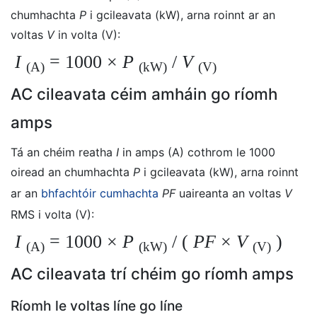
chumhachta
P
i gcileavata (kW), arna roinnt ar an
voltas
V
in volta (V):
I
= 1000
×
P
/
V
(A)
(kW)
(V)
AC cileavata céim amháin go ríomh
amps
Tá an chéim reatha
I
in amps (A) cothrom le 1000
oiread an chumhachta
P
i gcileavata (kW), arna roinnt
ar an
bhfachtóir cumhachta
PF
uaireanta an voltas
V
RMS i volta (V):
I
= 1000
×
P
/ (
PF
×
V
)
(A)
(kW)
(V)
AC cileavata trí chéim go ríomh amps
Ríomh le voltas líne go líne