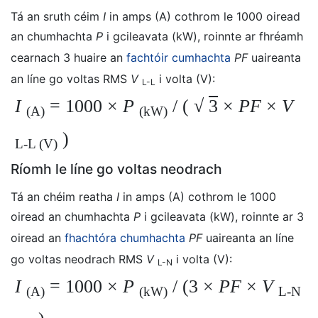
Tá an sruth céim
I
in amps (A) cothrom le 1000 oiread
an chumhachta
P
i gcileavata (kW), roinnte ar fhréamh
cearnach 3 huaire an
fachtóir cumhachta
PF
uaireanta
an líne go voltas RMS
V
i volta (V):
L-L
I
= 1000
×
P
/ (
√
3
×
PF
×
V
(A)
(kW)
)
L-L
(V)
Ríomh le líne go voltas neodrach
Tá an chéim reatha
I
in amps (A) cothrom le 1000
oiread an chumhachta
P
i gcileavata (kW), roinnte ar 3
oiread an
fhachtóra chumhachta
PF
uaireanta an líne
go voltas neodrach RMS
V
i volta (V):
L-N
I
= 1000
×
P
/ (3 ×
PF
×
V
(A)
(kW)
L-N