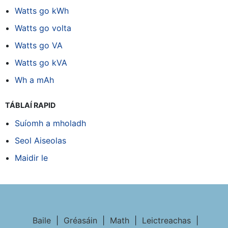
Watts go kWh
Watts go volta
Watts go VA
Watts go kVA
Wh a mAh
TÁBLAÍ RAPID
Suíomh a mholadh
Seol Aiseolas
Maidir le
Baile
|
Gréasáin
|
Math
|
Leictreachas
|