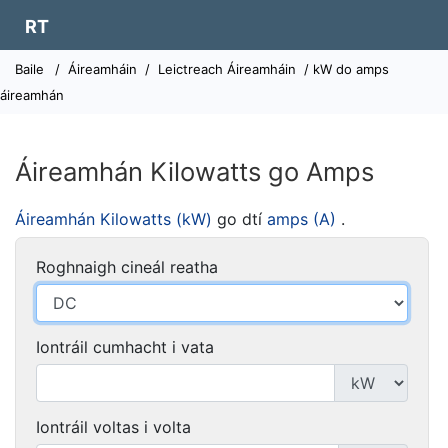
RT
Baile
/
Áireamháin
/
Leictreach Áireamháin
/ kW do amps
áireamhán
Áireamhán Kilowatts go Amps
Áireamhán Kilowatts (kW)
go dtí
amps (A)
.
Roghnaigh cineál reatha
Iontráil cumhacht i vata
Iontráil voltas i volta