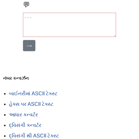
💬
⟶
નંબર કન્વર્ઝન
બાઈનરીમાં ASCII ટેક્સ્ટ
હેક્સ પર ASCII ટેક્સ્ટ
આધાર કન્વર્ટર
દ્વિસંગી કન્વર્ટર
દ્વિસંગી થી ASCII ટેક્સ્ટ