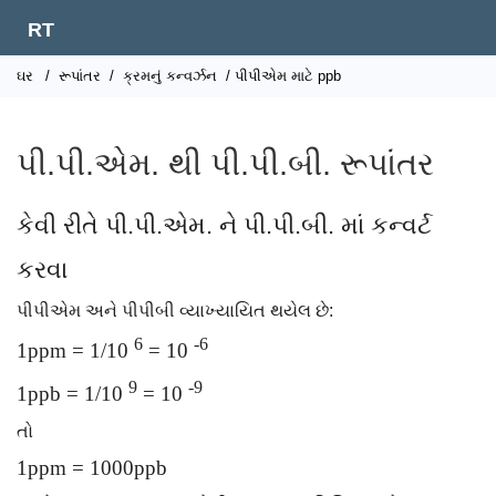
RT
ઘર
/
રૂપાંતર
/
ક્રમનું કન્વર્ઝન
/ પીપીએમ માટે ppb
પી.પી.એમ. થી પી.પી.બી. રૂપાંતર
કેવી રીતે પી.પી.એમ. ને પી.પી.બી. માં કન્વર્ટ
કરવા
પીપીએમ અને પીપીબી વ્યાખ્યાયિત થયેલ છે:
6
-6
1ppm = 1/10
= 10
9
-9
1ppb = 1/10
= 10
તો
1ppm = 1000ppb