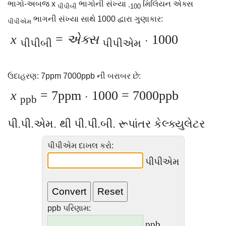
ભાગો-અબજ x
ભાગોની સંખ્યા
મિલિયન એક્સ
પીપીબી
-100
ભાગની સંખ્યા સાથે 1000 દ્વારા ગુણાકાર:
પીપીએમ
x
=
એક્સ
⋅ 1000
પીપીબી
પીપીએમ
ઉદાહરણ: 7ppm 7000ppb ની બરાબર છે:
x
= 7ppm ⋅ 1000 = 7000ppb
ppb
પી.પી.એમ. થી પી.પી.બી. રૂપાંતર કેલ્ક્યુલેટર
પીપીએમ દાખલ કરો:
પીપીએમ
ppb પરિણામ:
ppb