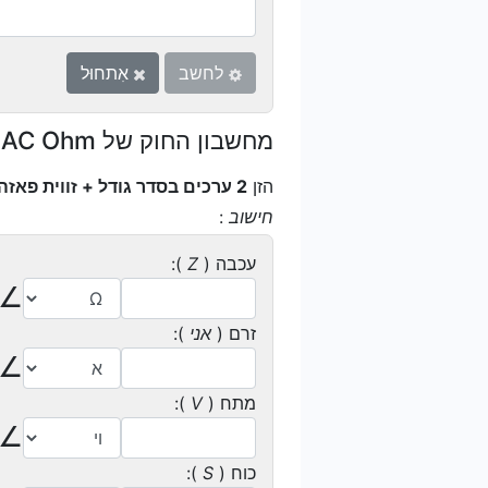
לחשב
אִתחוּל
מחשבון החוק של AC Ohm
הזן
2 ערכים בסדר גודל + זווית פאזה
חישוב
:
עכבה (
Z
):
∠
זרם (
אני
):
∠
מתח (
V
):
∠
כוח (
S
):