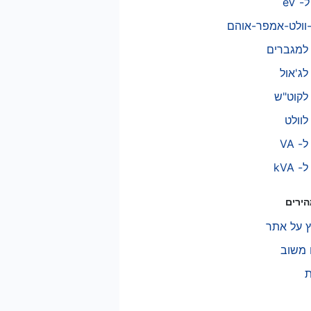
- eV
-וולט-אמפר-אוהם
 למגברים
לג'אול
 לקוט"ש
לוולט
- VA
 kVA
הירים
 על אתר
משוב
ת