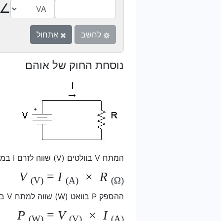
∠
לחשב
אִתחוּל
נוסחת החוק של אוהם
המתח V בוולטים (V) שווה לזרם I במגברים (A) כפול ההתנגדות R באום (Ω):
V
=
I
×
R
(V)
(A)
(Ω)
ההספק P בוואט (W) שווה למתח V בוולט (V) כפול הזרם I במגברים (A):
P
=
V
×
I
(W)
(V)
(A)