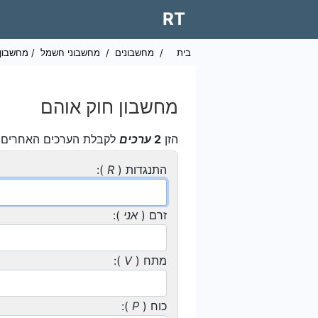
RT
בית
/
מחשבונים
/
מחשבוני חשמל
/ מחשבון 
מחשבון חוק אוהם
הזן
2
ערכים
לקבלת הערכים האחרים ו
התנגדות (
R
):
זרם (
אני
):
מתח (
V
):
כוח (
P
):