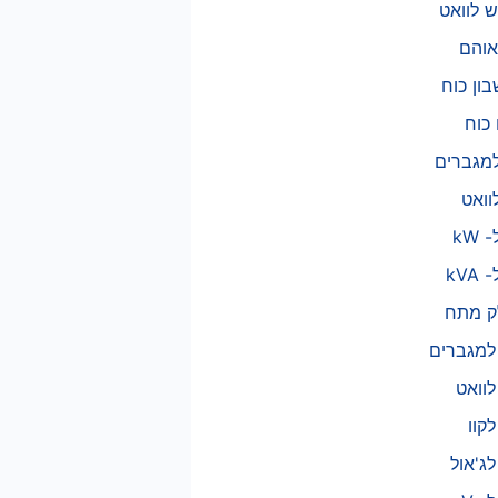
ש לוואט
אוהם
ון כוח
 כוח
 מתח
 למגברים
לוואט
לקוו
לג'אול