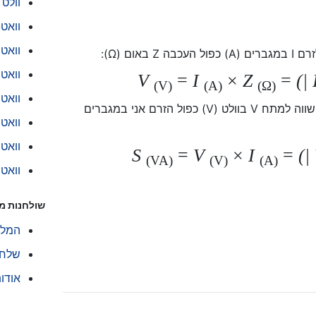
וולט ל
וואט
וואט
וואט 
V
=
I
×
Z
=
(|
(V)
(A)
(Ω)
וואט
ההספק המורכב S במגברי וולט (VA) שווה למתח V בוולט (V) כפול הזרם אני במגברים
וואט 
וואט ל
S
=
V
×
I
=
(|
(VA)
(V)
(A)
וואט ל-
שולחנות מ
המלץ
שלח 
אודו