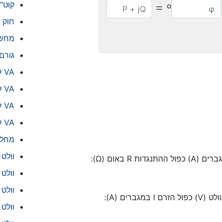
קוט"
=
°
חוק 
מחשב
גורם
VA למגברים
VA לוואט
VA ל- kW
VA ל- kVA
מחלק
וולט
וולט 
וולט 
וולט 