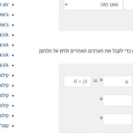
eV ל וולט
ג'ואל
ג'ואל
kVA למגברים
kVA לוואט
כדי לקבל את הערכים האחרים ולחץ על הלחצן
kVA ל- kW
kVA ל- VA
קילו
=
°
קילוו
קילו
°
קילווא
קילווא
°
קוט"ש