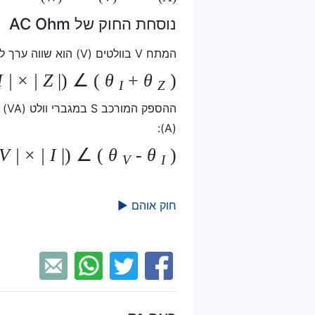
נוסחת החוק של AC Ohm
המתח V בוולטים (V) הוא שווה ערך לזרם I במגברים (A) כפול העכבה Z באום (Ω):
I
|
×
|
Z
|) ∠ (
θ
+
θ
)
I
Z
(A):
V
|
×
|
I
|) ∠ (
θ
-
θ
)
V
I
חוק אוהם ►