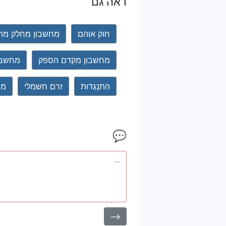
ראה גם
חוק אוהם
מחשבון מחלק מת
מחשבון מקדם הספק
מחשבון
הִתנַגְדוּת
זרם חשמלי
מת
💬
⟶