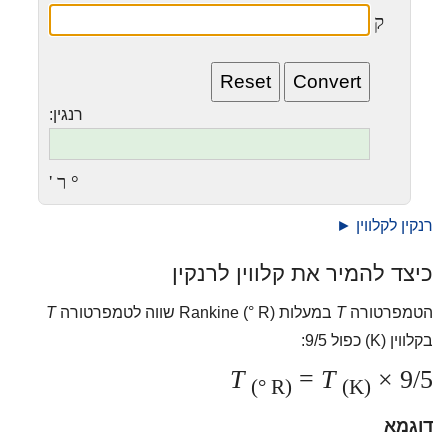
ק
רנגין:
° ר '
רנקין לקלווין ►
כיצד להמיר את קלווין לרנקין
הטמפרטורה
T
במעלות Rankine (° R) שווה לטמפרטורה
T
בקלווין (K) כפול 9/5:
T
=
T
× 9/5
(° R)
(K)
דוגמא