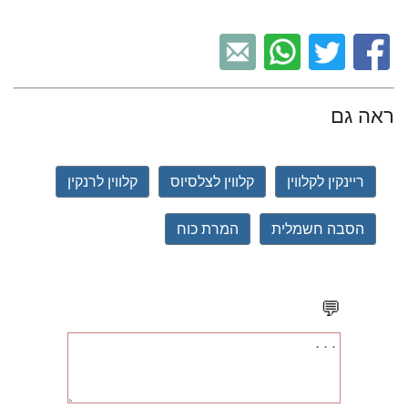
ראה גם
ריינקין לקלווין
קלווין לצלסיוס
קלווין לרנקין
הסבה חשמלית
המרת כוח
💬