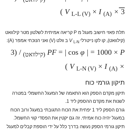
)
×
I
× V
3
L-L (V)
(A)
תלת פאזי חישוב מעגל מ P קריאה אמיתית לשלטון מטר קילוואט
(קילוואט), קו לקו נייטרלי
V
ב וולט (V) ואני הנוכחי אמפר (A):
L-N
/ (3
PF
= | cos
φ |
= 1000 ×
P
(קילוואט)
)
×
I
× V
L-N (V)
(A)
תיקון גורמי כוח
תיקון מקדם הספק הוא התאמה של המעגל החשמלי במטרה
לשנות את מקדם ההספק ליד 1.
גורם הספק ליד 1 יפחית את הכוח התגובתי במעגל ורוב הכוח
במעגל יהיה כוח אמיתי. זה גם יקטין את הפסדי קווי החשמל.
תיקון גורמי הספק נעשה בדרך כלל על ידי הוספת קבלים למעגל