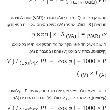
P
/
| S |
= 1
=
PF
(עומס התנגדות)
ההספק תגובתי Q במגברי וולט תגובתי (VAR) שווה לעוצמה
הנראית | S | בוולט אמפר (VA) כפול הסינוס של זווית הפאזה
φ
:
ש
=
| S
| × | חטא
φ |
(VA)
(VAR)
חישוב מעגל חד פאזי מקריאת מד הספק אמיתי P בקילוואט
(קילוואט), מתח V בוולט (V) וזרם I במגברים (A):
V
/ (
PF
= | cos
φ |
= 1000 ×
P
(קילוואט)
)
×
I
(V)
(A)
חישוב מעגל תלת פאזי מקריאת מד הספק אמיתי P בקילוואט
(קילוואט), קו למתח קו
V
בוולט (V) וזרם I במגברים (A):
L-L
√
/ (
PF
= | cos
φ |
= 1000 ×
P
(קילוואט)