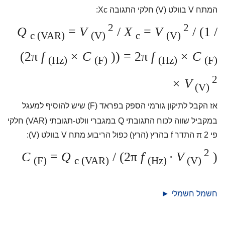
המתח V בוולט (V) חלקי התגובה Xc:
2
2
Q
=
V
/
X
=
V
/ (1 /
c (VAR)
(V)
c
(V)
(2π
f
× C
)) = 2π
f
× C
(Hz)
(F)
(Hz)
(F)
2
× V
(V)
אז הקבל לתיקון גורמי הספק בפראד (F) שיש להוסיף למעגל
במקביל שווה לכוח התגובתי Q במגברי וולט-תגובתי (VAR) חלקי
פי 2 π התדר f בהרץ (הרץ) כפול הריבוע מתח V בוולט (V):
2
C
=
Q
/ (2π
f
·
V
)
(F)
c (VAR)
(Hz)
(V)
חשמל חשמלי ►