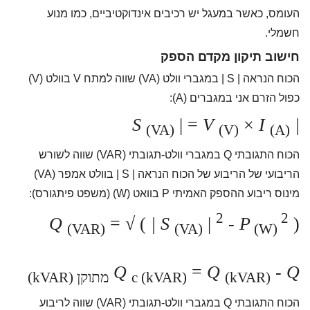
העומס, כאשר במעגל יש רכיבים אינדוקטיביים, כמו מנוע
חשמלי.
חישוב תיקון מקדם הספק
הכוח הנראה | S | במגברי וולט (VA) שווה למתח V בוולט (V)
כפול הזרם אני במגברים (A):
| =
V
×
I
| S
(VA)
(V)
(A)
הכוח התגובתי Q במגברי וולט-תגובתי (VAR) שווה לשורש
הריבועי של הריבוע של הכוח הנראה | S | בוולט אמפר (VA)
מינוס ריבוע ההספק האמיתי P בוואט (W) (משפט פיתגורס):
2
2
Q
= √ (
| S
|
-
P
)
(VAR)
(VA)
(W)
Q
=
Q
-
Q
(kVAR)
c (kVAR)
מתוקן (kVAR)
הכוח התגובתי Q במגברי וולט-תגובתי (VAR) שווה לריבוע