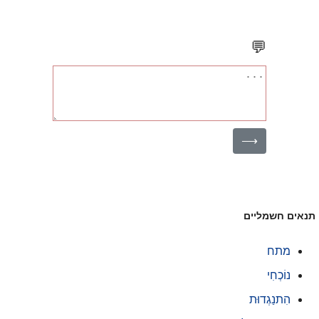
💬
⟶
נאים חשמליים
מתח
נוֹכְחִי
הִתנַגְדוּת