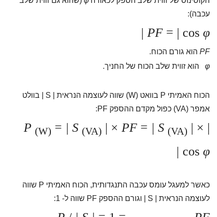
הקוסינוס של זווית שלב הספק לכאורה
φ
(שהוא גם זווית שלב
עכבה):
PF
= | cos
φ |
PF
הוא גורם הכוח.
φ
הוא זווית שלב הכוח של החניך.
הכוח האמיתי P בוואט (W) שווה לעוצמה הנראית | S | בוולט
אמפר (VA) כפול מקדם ההספק PF:
P
=
| S
| ×
PF
=
| S
| × |
(W)
(VA)
(VA)
cos
φ |
כאשר למעגל עומס עכבה התנגדותית, הכוח האמיתי P שווה
לעוצמה הנראית | S | וגורם ההספק PF שווה ל- 1: