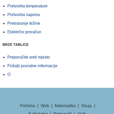
Pretvorba temperature
Pretvorba napona
Pretvaranje težine
Električni proračun
BRZE TABLICE
Preporučite web mjesto
Pošalji povratne informacije
O
Početna
|
Web
|
Matematika
|
Struja
|
Kalkulatori
|
Pretvarači
|
Alati