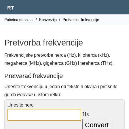
RT
Početna stranica
/
Konverzija
/
Pretvorba
frekvencije
Pretvorba frekvencije
Frekvencijske pretvorbe herca (Hz), kiloherca (kHz),
megaherca (MHz), gigaherca (GHz) i teraherca (THz).
Pretvarać frekvencije
Unesite frekvenciju u jedan od tekstnih okvira i pritisnite
gumb
Pretvori
u istom retku:
Unesite herc:
Hz