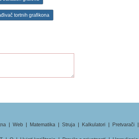
ađivač tortnih grafikona
tna
|
Web
|
Matematika
|
Struja
|
Kalkulatori
|
Pretvarači