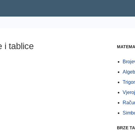
i tablice
MATEMA
Broje
Algeb
Trigo
Vjero
Raču
Simbo
BRZE TA