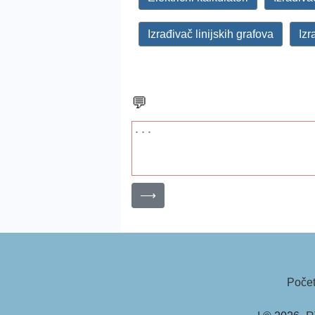
Izrađivač linijskih grafova
Izr
💬
⟶
Poče