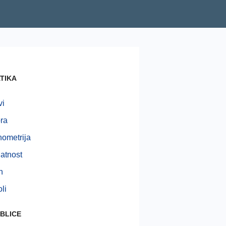
TIKA
vi
ra
nometrija
jatnost
n
li
BLICE