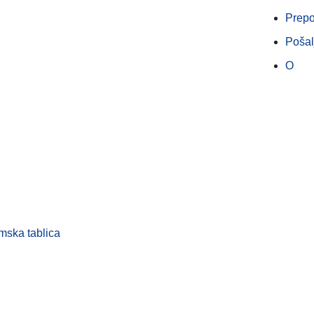
Prepo
Pošal
O
mska tablica