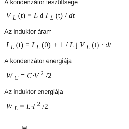
A kondenzátor feszültsége
V
(t) =
L
d
I
(t) /
dt
L
L
Az induktor áram
I
(t) =
I
(0)
+
1 /
L
∫
V
(t) ⋅
dt
L
L
L
A kondenzátor energiája
2
W
=
C⋅V
/2
C
Az induktor energiája
2
W
=
L⋅I
/2
L
💬