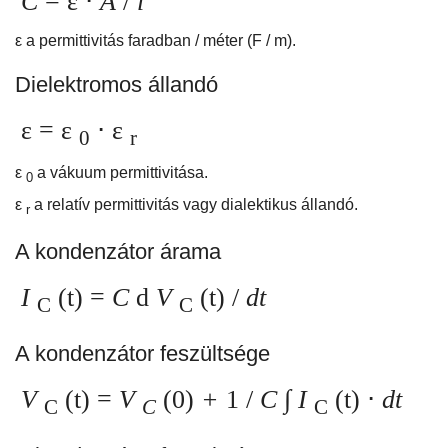
C
= ε ⋅
A
/
l
ε a permittivitás faradban / méter (F / m).
Dielektromos állandó
ε = ε
⋅ ε
0
r
ε
a vákuum permittivitása.
0
ε
a relatív permittivitás vagy dialektikus állandó.
r
A kondenzátor árama
I
(t) =
C
d
V
(t) /
dt
C
C
A kondenzátor feszültsége
V
(t) =
V
(0)
+
1 /
C
∫
I
(t) ⋅
dt
C
C
C