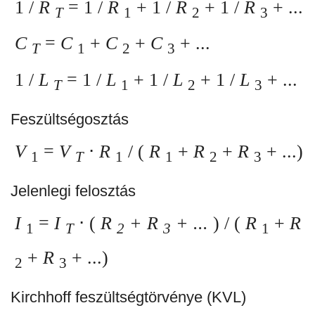
1 /
R
= 1 /
R
+ 1 /
R
+ 1 /
R
+ ...
T
1
2
3
C
=
C
+
C
+
C
+ ...
T
1
2
3
1 /
L
= 1 /
L
+ 1 /
L
+ 1 /
L
+ ...
T
1
2
3
Feszültségosztás
V
=
V
⋅
R
/ (
R
+
R
+
R
+ ...)
1
T
1
1
2
3
Jelenlegi felosztás
I
=
I
⋅ (
R
+ R
+ ...
) / (
R
+
R
1
T
2
3
1
+
R
+ ...)
2
3
Kirchhoff feszültségtörvénye (KVL)