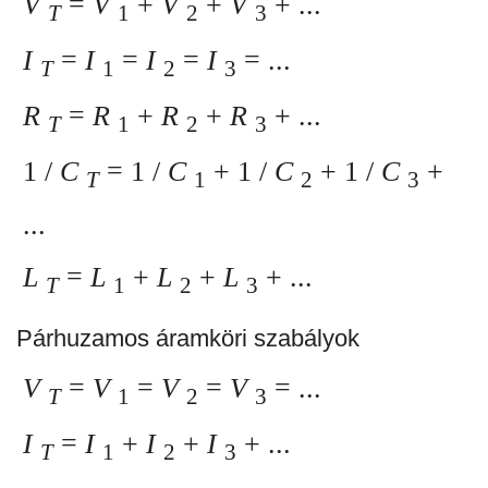
V
=
V
+
V
+
V
+ ...
T
1
2
3
I
=
I
=
I
=
I
= ...
T
1
2
3
R
=
R
+
R
+
R
+ ...
T
1
2
3
1 /
C
= 1 /
C
+ 1 /
C
+ 1 /
C
+
T
1
2
3
...
L
=
L
+
L
+
L
+ ...
T
1
2
3
Párhuzamos áramköri szabályok
V
=
V
=
V
=
V
= ...
T
1
2
3
I
=
I
+
I
+
I
+ ...
T
1
2
3