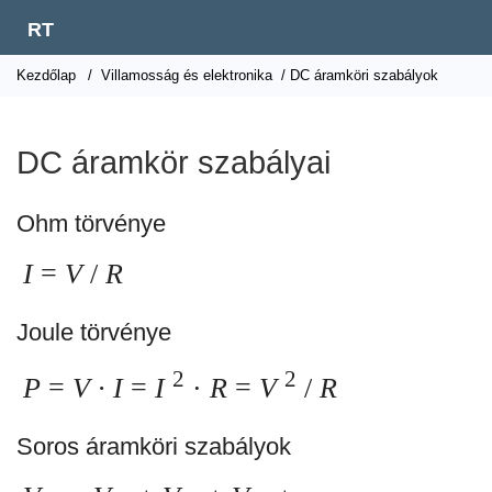
RT
Kezdőlap
/
Villamosság és elektronika
/ DC áramköri szabályok
DC áramkör szabályai
Ohm törvénye
I
=
V
/
R
Joule törvénye
2
2
P
=
V · I
=
I
·
R
=
V
/
R
Soros áramköri szabályok