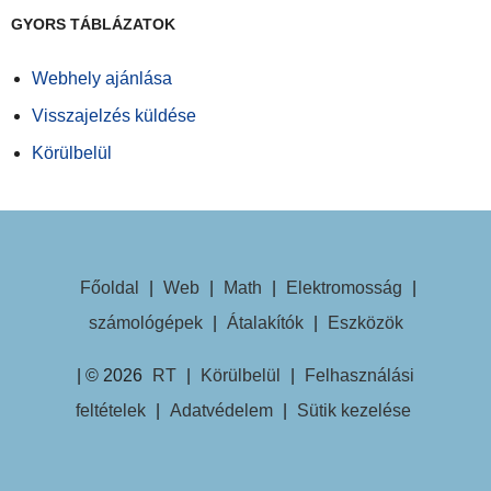
GYORS TÁBLÁZATOK
Webhely ajánlása
Visszajelzés küldése
Körülbelül
Főoldal
|
Web
|
Math
|
Elektromosság
|
számológépek
|
Átalakítók
|
Eszközök
| © 2026
RT
|
Körülbelül
|
Felhasználási
feltételek
|
Adatvédelem
|
Sütik kezelése