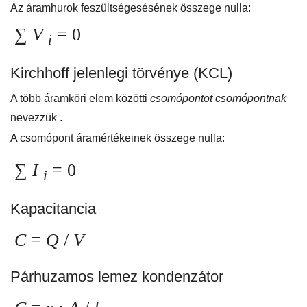
Az áramhurok feszültségesésének összege nulla:
∑
V
= 0
i
Kirchhoff jelenlegi törvénye (KCL)
A több áramköri elem közötti
csomópontot csomópontnak
nevezzük .
A csomópont áramértékeinek összege nulla:
∑
I
= 0
i
Kapacitancia
C
=
Q
/
V
Párhuzamos lemez kondenzátor