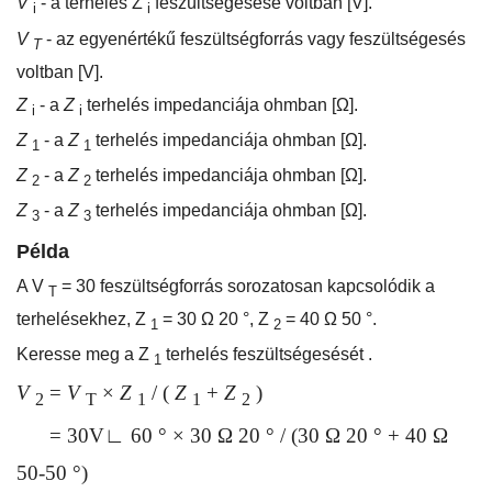
V
- a terhelés Z
feszültségesése voltban [V].
i
i
V
- az egyenértékű feszültségforrás vagy feszültségesés
T
voltban [V].
Z
- a
Z
terhelés impedanciája ohmban [Ω].
i
i
Z
- a
Z
terhelés impedanciája ohmban [Ω].
1
1
Z
- a
Z
terhelés impedanciája ohmban [Ω].
2
2
Z
- a
Z
terhelés impedanciája ohmban [Ω].
3
3
Példa
A V
= 30 feszültségforrás sorozatosan kapcsolódik a
T
terhelésekhez, Z
= 30 Ω 20 °, Z
= 40 Ω 50 °.
1
2
Keresse meg a Z
terhelés feszültségesését .
1
V
=
V
×
Z
/ (
Z
+
Z
)
2
T
1
1
2
= 30V∟ 60 ° × 30 Ω 20 ° / (30 Ω 20 ° + 40 Ω
50-50 °)