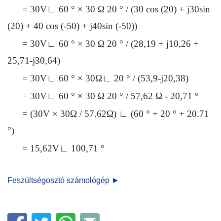
= 30V∟ 60 ° × 30 Ω 20 ° / (30 cos (20) + j30sin
(20) + 40 cos (-50) + j40sin (-50))
= 30V∟ 60 ° × 30 Ω 20 ° / (28,19 + j10,26 +
25,71-j30,64)
= 30V∟ 60 ° × 30Ω∟ 20 ° / (53,9-j20,38)
= 30V∟ 60 ° × 30 Ω 20 ° / 57,62 Ω - 20,71 °
= (30V × 30Ω / 57.62Ω) ∟ (60 ° + 20 ° + 20.71
°)
= 15,62V∟ 100,71 °
Feszültségosztó számológép ►