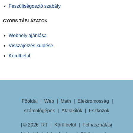
Feszültségosztó szabály
GYORS TÁBLÁZATOK
Webhely ajánlása
Visszajelzés küldése
Körülbelül
Főoldal
|
Web
|
Math
|
Elektromosság
|
számológépek
|
Átalakítók
|
Eszközök
| © 2026
RT
|
Körülbelül
|
Felhasználási