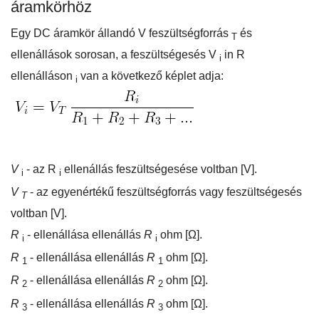
áramkörhöz
Egy DC áramkör állandó V feszültségforrás
és
T
ellenállások sorosan, a feszültségesés V
in R
i
ellenálláson
van a következő képlet adja:
i
V
- az R
ellenállás feszültségesése voltban [V].
i
i
V
- az egyenértékű feszültségforrás vagy feszültségesés
T
voltban [V].
R
- ellenállása ellenállás
R
ohm [Ω].
i
i
R
- ellenállása ellenállás
R
ohm [Ω].
1
1
R
- ellenállása ellenállás
R
ohm [Ω].
2
2
R
- ellenállása ellenállás
R
ohm [Ω].
3
3