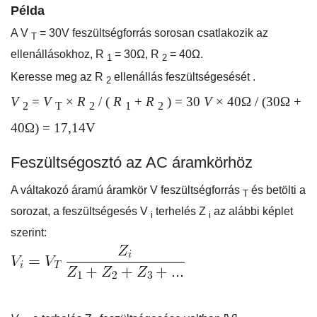
Példa
A V
= 30V feszültségforrás sorosan csatlakozik az
T
ellenállásokhoz, R
= 30Ω, R
= 40Ω.
1
2
Keresse meg az R
ellenállás feszültségesését .
2
V
=
V
×
R
/ (
R
+
R
) = 30
V
× 40Ω / (30Ω +
2
T
2
1
2
40Ω) = 17,14V
Feszültségosztó az AC áramkörhöz
A váltakozó áramú áramkör V feszültségforrás
és betölti a
T
sorozat, a feszültségesés V
terhelés Z
az alábbi képlet
i
i
szerint: