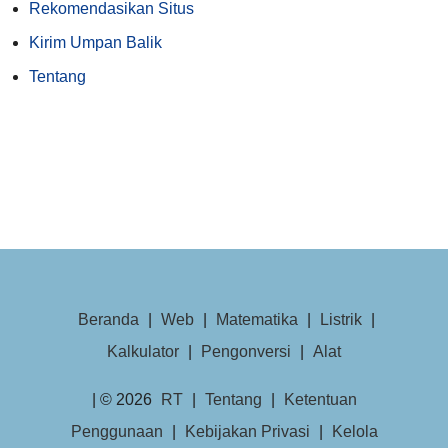
Rekomendasikan Situs
Kirim Umpan Balik
Tentang
Beranda
|
Web
|
Matematika
|
Listrik
|
Kalkulator
|
Pengonversi
|
Alat
| © 2026
RT
|
Tentang
|
Ketentuan
Penggunaan
|
Kebijakan Privasi
|
Kelola