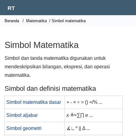
RT
Beranda
/
Matematika
/ Simbol matematika
Simbol Matematika
Simbol dan tanda matematika digunakan untuk
mendeskripsikan bilangan, ekspresi, dan operasi
matematika.
Simbol dan definisi matematika
Simbol matematika dasar
+ - × ÷ = () </% ...
Simbol aljabar
x
≜≈∑∏
e ...
Simbol geometri
∡∟º || Δ ...