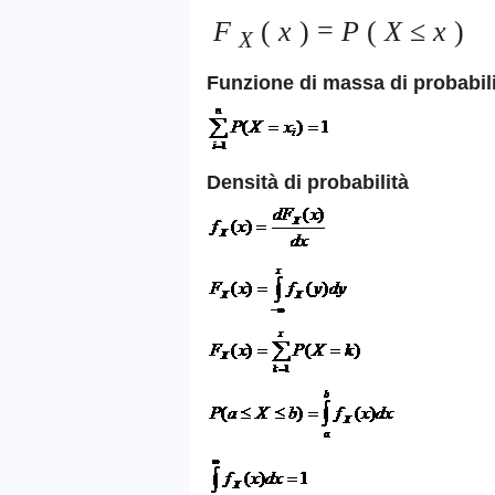
F
(
x
) =
P
(
X
≤
x
)
X
Funzione di massa di probabil
Densità di probabilità