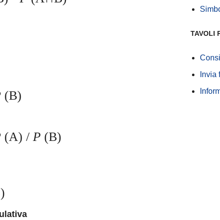
Simbol
TAVOLI 
Consi
Invia
Infor
P
(B)
P
(A) /
P
(B)
)
ulativa