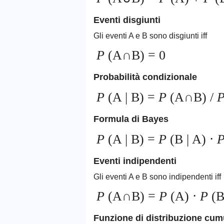
Eventi disgiunti
Gli eventi A e B sono disgiunti iff
P
(A∩B) = 0
Probabilità condizionale
P
(A | B) =
P
(A∩B) /
Formula di Bayes
P
(A | B) =
P
(B | A) ⋅
Eventi indipendenti
Gli eventi A e B sono indipendenti iff
P
(A∩B) =
P
(A) ⋅
P
(B
Funzione di distribuzione cum