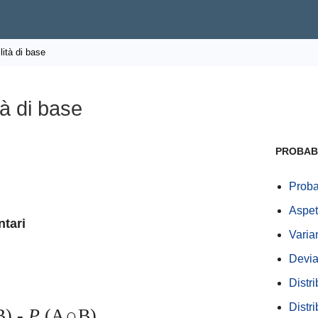
lità di base
tà di base
PROBABI
Proba
Aspet
tari
Varia
Devia
Distri
Distr
B) -
P
(A∩B)