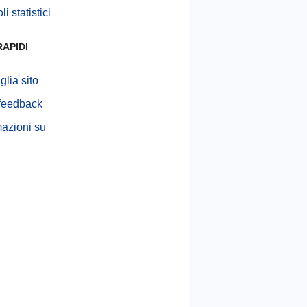
i statistici
RAPIDI
glia sito
 feedback
mazioni su