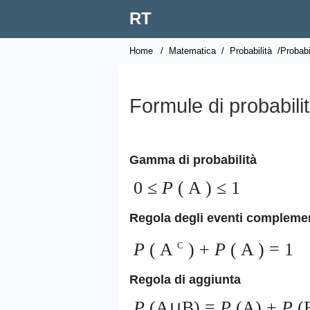
RT
Home
/
Matematica
/
Probabilità
/Probabi
Formule di probabili
Gamma di probabilità
0 ≤
P
(
A
) ≤ 1
Regola degli eventi complemen
P
(
A
) +
P
(
A
) = 1
C
Regola di aggiunta
P
(A∪B) =
P
(A) +
P
(