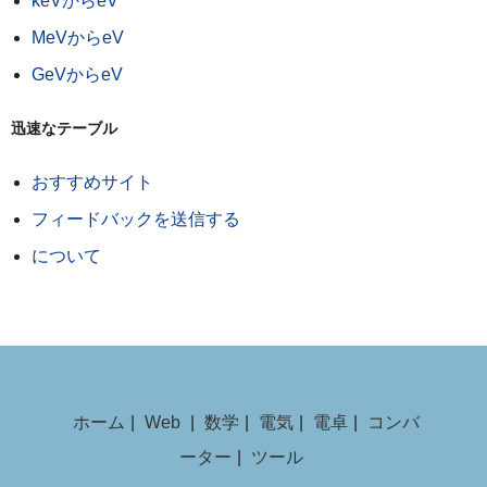
keVからeV
MeVからeV
GeVからeV
迅速なテーブル
おすすめサイト
フィードバックを送信する
について
ホーム
|
Web
|
数学
|
電気
|
電卓
|
コンバ
ーター
|
ツール