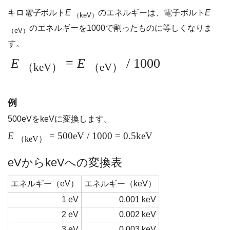
キロ
電子
ボルト
E
のエネルギーは、電子ボルト
E
（keV）
のエネルギーを1000で割ったものに等しくなりま
（eV）
す。
E
=
E
/ 1000
（keV）
（eV）
例
500eVをkeVに変換します。
E
= 500eV / 1000 = 0.5keV
（keV）
eVからkeVへの変換表
エネルギー（eV）
エネルギー（keV）
1 eV
0.001 keV
2 eV
0.002 keV
3 eV
0.003 keV