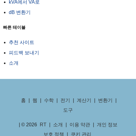
kVA에서 VA로
dB 변환기
빠른 테이블
추천 사이트
피드백 보내기
소개
홈
|
웹
|
수학
|
전기
|
계산기
|
변환기
|
도구
| © 2026
RT
|
소개
|
이용 약관
|
개인 정보
보호 정책
|
쿠키 관리