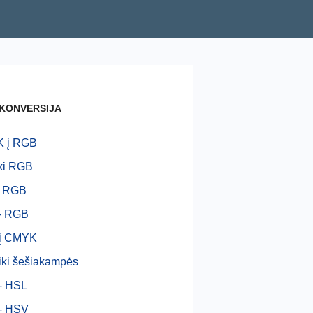
 KONVERSIJA
 į RGB
ki RGB
- RGB
- RGB
į CMYK
ki šešiakampės
- HSL
- HSV