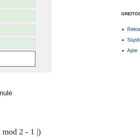
GREITO
Rekom
Siųsti
Apie
mulė
 mod 2 - 1 |)