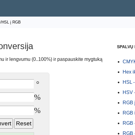
/HSL į RGB
onversija
SPALVŲ
rumu ir lengvumu (0..100%) ir paspauskite mygtuką
CMYK
Hex i
°
HSL 
HSV 
%
RGB 
%
RGB i
RGB 
RGB 