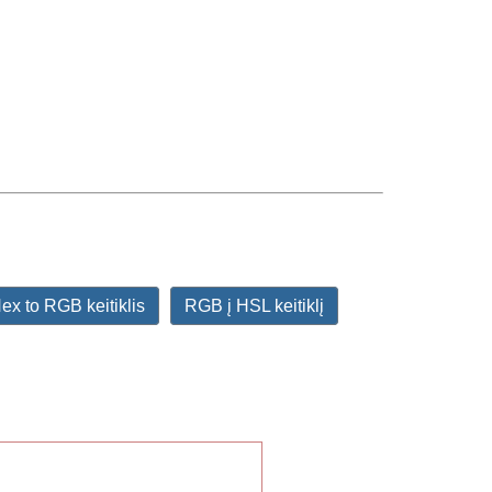
ex to RGB keitiklis
RGB į HSL keitiklį