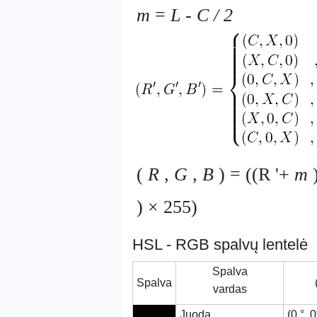
m
=
L
-
C / 2
(
R
,
G
,
B
) = ((R '+
m
)
) × 255)
HSL - RGB spalvų lentelė
Spalva
Spalva
vardas
Juoda
(0 °, 