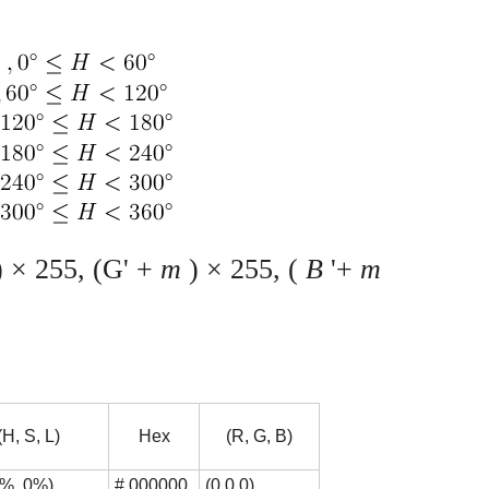
 × 255, (G' +
m
) × 255, (
B
'+
m
(H, S, L)
Hex
(R, G, B)
0%, 0%)
# 000000
(0,0,0)