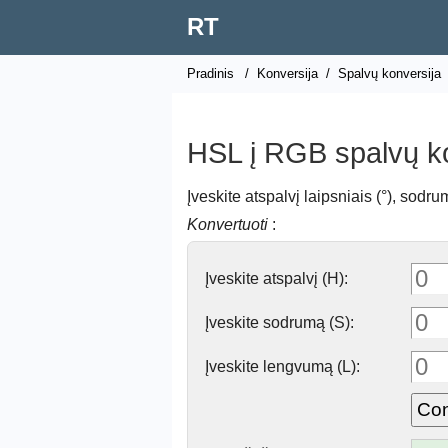
RT
Pradinis
/
Konversija
/
Spalvų konversija
HSL į RGB spalvų k
Įveskite atspalvį laipsniais (°), sod
Konvertuoti
:
Įveskite atspalvį (H):
Įveskite sodrumą (S):
Įveskite lengvumą (L):