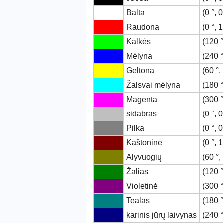
Balta
(0 °,
Raudona
(0 °,
Kalkės
(120 
Mėlyna
(240 
Geltona
(60 °
Žalsvai mėlyna
(180 
Magenta
(300 
sidabras
(0 °,
Pilka
(0 °,
Kaštoninė
(0 °,
Alyvuogių
(60 °
Žalias
(120 
Violetinė
(300 
Tealas
(180 
karinis jūrų laivynas
(240 