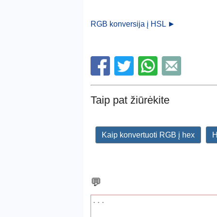
RGB konversija į HSL ►
Taip pat žiūrėkite
Kaip konvertuoti RGB į hex
H
💬