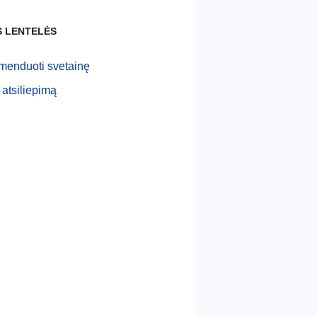
S LENTELĖS
enduoti svetainę
 atsiliepimą