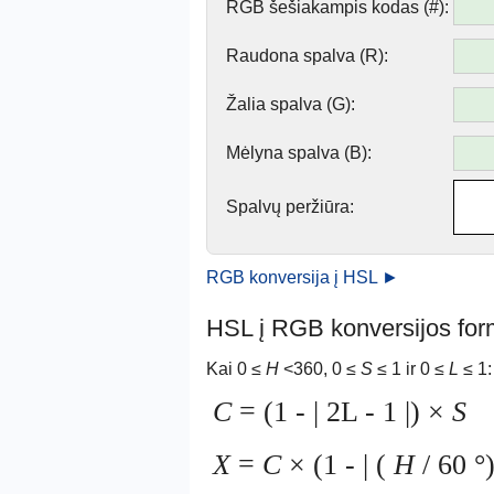
RGB šešiakampis kodas (#):
Raudona spalva (R):
Žalia spalva (G):
Mėlyna spalva (B):
Spalvų peržiūra:
RGB konversija į HSL ►
HSL į RGB konversijos for
Kai 0 ≤
H
<360, 0 ≤
S
≤ 1 ir 0 ≤
L
≤ 1:
C
= (1 - | 2L - 1 |) ×
S
X
=
C
× (1 - | (
H
/ 60 °)