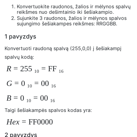
Konvertuokite raudonos, žalios ir mėlynos spalvų
reikšmes nuo dešimtainio iki šešiakampio.
Sujunkite 3 raudonos, žalios ir mėlynos spalvos
sujungimo šešiakampes reikšmes: RRGGBB.
1 pavyzdys
Konvertuoti raudoną spalvą (255,0,0) į šešiakampį
spalvų kodą:
R
= 255
= FF
10
16
G
= 0
= 00
10
16
B
= 0
= 00
10
16
Taigi šešiakampės spalvos kodas yra:
Hex
= FF0000
2 pavyzdys