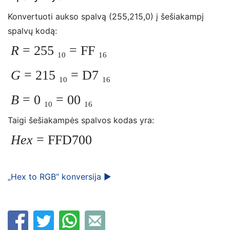
Konvertuoti aukso spalvą (255,215,0) į šešiakampį
spalvų kodą:
R
= 255
= FF
10
16
G
= 215
= D7
10
16
B
= 0
= 00
10
16
Taigi šešiakampės spalvos kodas yra:
Hex
= FFD700
„Hex to RGB“ konversija ►