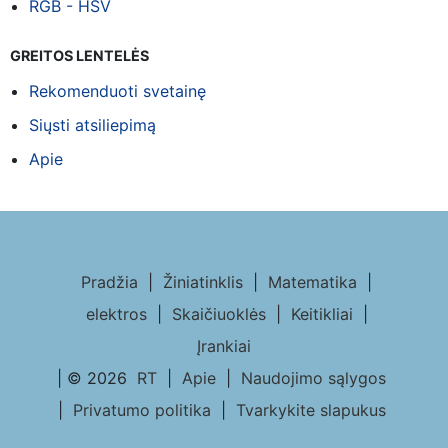
RGB - HSV
GREITOS LENTELĖS
Rekomenduoti svetainę
Siųsti atsiliepimą
Apie
Pradžia
|
Žiniatinklis
|
Matematika
|
elektros
|
Skaičiuoklės
|
Keitikliai
|
Įrankiai
| © 2026
RT
|
Apie
|
Naudojimo sąlygos
|
Privatumo politika
|
Tvarkykite slapukus