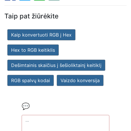
Taip pat žiūrėkite
Kaip konvertuoti RGB į Hex
Hex to RGB keitiklis
Dešimtainis skaičius į šešioliktainį keitiklį
RGB spalvų kodai
Vaizdo konversija
💬