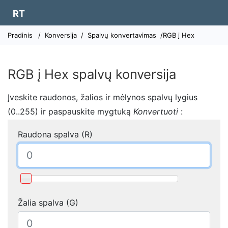
RT
Pradinis
/
Konversija
/
Spalvų konvertavimas
/RGB į Hex
RGB į Hex spalvų konversija
Įveskite raudonos, žalios ir mėlynos spalvų lygius
(0..255) ir paspauskite mygtuką
Konvertuoti
:
Raudona spalva (R)
Žalia spalva (G)