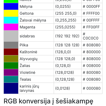
Mėlyna
(0,0255)
# 0000FF
Geltona
(255 255,0)
# FFFF00
Žalsvai mėlyna
(0,255,255)
# 00FFFF
Magenta
(255,0255)
# FF00FF
#
sidabras
(192 192 192)
C0C0C0
Pilka
(128 128 128)
# 808080
Kaštoninė
(128,0,0)
# 800000
Alyvuogių
(128 128,0)
# 808000
Žalias
(0,128,0)
# 008000
Violetinė
(128,0128)
# 800080
Tealas
(0,128,128)
# 008080
karinis jūrų
(0,0128)
# 000080
laivynas
RGB konversija į šešiakampę