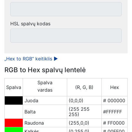
HSL spalvų kodas
„Hex to RGB“ keitiklis ►
RGB to Hex spalvų lentelė
Spalva
Spalva
(R, G, B)
Hex
vardas
Juoda
(0,0,0)
# 000000
(255 255
Balta
#FFFFFF
255)
Raudona
(255,0,0)
# FF0000
Kalkės
(0,255,0)
# 00FF00