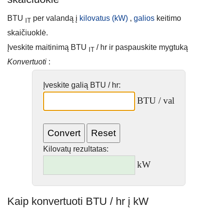
BTU
per valandą į
kilovatus (kW)
,
galios
keitimo
IT
skaičiuoklė.
Įveskite maitinimą BTU
/ hr ir paspauskite mygtuką
IT
Konvertuoti
:
Įveskite galią BTU / hr:
BTU / val
Kilovatų rezultatas:
kW
Kaip konvertuoti BTU / hr į kW