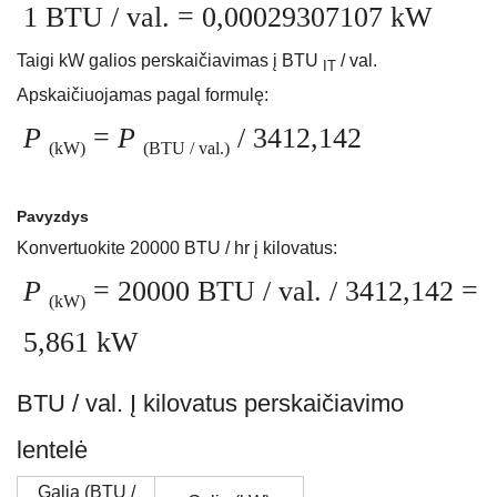
1 BTU / val. = 0,00029307107 kW
Taigi kW galios perskaičiavimas į BTU
/ val.
IT
Apskaičiuojamas pagal formulę:
P
=
P
/ 3412,142
(kW)
(BTU / val.)
Pavyzdys
Konvertuokite 20000 BTU / hr į kilovatus:
P
= 20000 BTU / val. / 3412,142 =
(kW)
5,861 kW
BTU / val. Į kilovatus perskaičiavimo
lentelė
Galia (BTU /