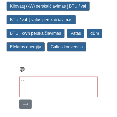
Kilovatų (kW) perskaičiavimas į BTU / val
BTU / val. Į vatus perskaičiavimas
BTU į kWh perskaičiavimas
Vatas
dBm
Elektros energija
Galios konversija
💬
⟶