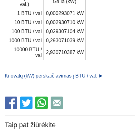
Galia (kW)
val.)
1 BTU / val
0,000293071 kW
10 BTU / val
0,002930710 kW
100 BTU / val
0,029307104 kW
1000 BTU / val
0,293071039 kW
10000 BTU /
2,930710387 kW
val
Kilovatų (kW) perskaičiavimas į BTU / val. ►
Taip pat žiūrėkite